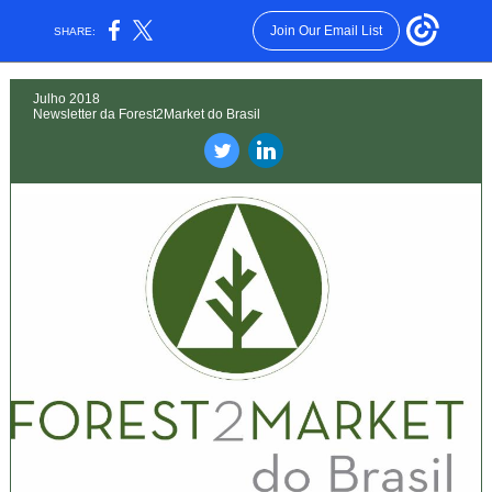
Join Our Email List
SHARE:
Julho 2018
Newsletter da Forest2Market do Brasil
‌
‌