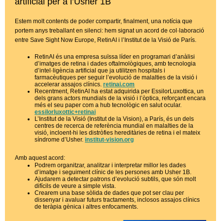
artificial per a l’Usher 1B
Estem molt contents de poder compartir, finalment, una notícia que
portem anys treballant en silenci: hem signat un acord de col·laboració
entre Save Sight Now Europe, RetinAI i l’Institut de la Visió de París.
RetinAI és una empresa suïssa líder en programari d’anàlisi
d’imatges de retina i dades oftalmològiques, amb tecnologia
d’intel·ligència artificial que ja utilitzen hospitals i
farmacèutiques per seguir l’evolució de malalties de la visió i
accelerar assajos clínics.
retinai.com
Recentment, RetinAI ha estat adquirida per EssilorLuxottica, un
dels grans actors mundials de la visió i l’òptica, reforçant encara
més el seu paper com a hub tecnològic en salut ocular.
essilorluxotti c+retinai
L’Institut de la Visió (Institut de la Vision), a París, és un dels
centres de recerca de referència mundial en malalties de la
visió, incloent-hi les distròfies hereditàries de retina i el mateix
síndrome d’Usher.
institut-vision.org
Amb aquest acord:
Podrem organitzar, analitzar i interpretar millor les dades
d’imatge i seguiment clínic de les persones amb Usher 1B.
Ajudarem a detectar patrons d’evolució subtils, que són molt
difícils de veure a simple vista.
Crearem una base sòlida de dades que pot ser clau per
dissenyar i avaluar futurs tractaments, inclosos assajos clínics
de teràpia gènica i altres enfocaments.