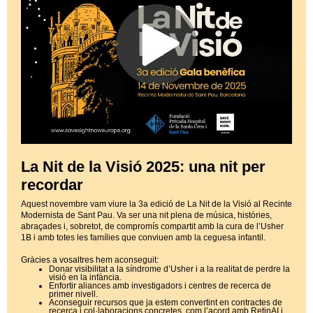
La Nit de la Visió 2025: una nit per
recordar
Aquest novembre vam viure la 3a edició de La Nit de la Visió al Recinte
Modernista de Sant Pau. Va ser una nit plena de música, històries,
abraçades i, sobretot, de compromís compartit amb la cura de l’Usher
1B i amb totes les famílies que conviuen amb la ceguesa infantil.
Gràcies a vosaltres hem aconseguit:
Donar visibilitat a la síndrome d’Usher i a la realitat de perdre la
visió en la infància.
Enfortir aliances amb investigadors i centres de recerca de
primer nivell.
Aconseguir recursos que ja estem convertint en contractes de
recerca i col·laboracions concretes, com l’acord amb RetinAI i