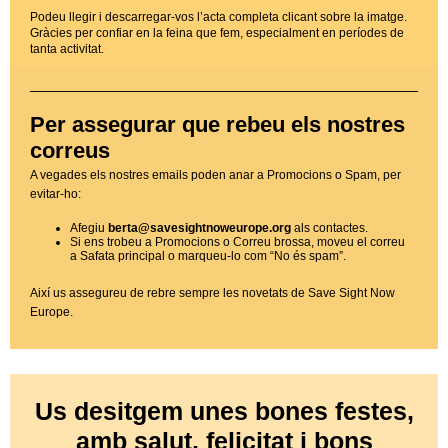
Podeu llegir i descarregar-vos l’acta completa clicant sobre la imatge.
Gràcies per confiar en la feina que fem, especialment en períodes de
tanta activitat.
Per assegurar que rebeu els nostres
correus
A vegades els nostres emails poden anar a Promocions o Spam, per
evitar-ho:
Afegiu
berta@savesightnoweurope.org
als contactes.
Si ens trobeu a Promocions o Correu brossa, moveu el correu
a Safata principal o marqueu-lo com “No és spam”.
Així us assegureu de rebre sempre les novetats de Save Sight Now
Europe.
Us desitgem unes bones festes,
amb salut, felicitat i bons