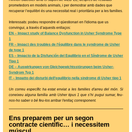
prometedors en models animals, i per demostrar amb dades que
recuperar l’equilibri és una necessitat real i prioritària per a les famílies.
Interessats: podeu respondre el qüestionari en l'idioma que us
convingui, a través d’aquests enllaços:
EN – Impact study of Balance Dysfunction in Usher Syndrome Type
1
FR – Impact des troubles de l’équilibre dans le syndrome de Usher
de type 1
ES – Impacto de la Disfunción del Equilibrio en el Síndrome de Usher
Tipo 1
DE – Auswirkungen von Gleichgewichtsstörungen beim Usher-
Syndrom Typ 1
IT – Impatto dei disturbi dell’equilibrio nella sindrome di Usher tipo 1
Un correu específic ha estat enviat a les families d'arreu del món. Si
coneixeu alguna família amb Usher tipus 1 que s’hi pugui sumar, feu-
nos-ho saber o bé feu-los arribar l'enllaç corresponent.
Ens preparem per un segon
contracte científic… i necessitem
múscul.