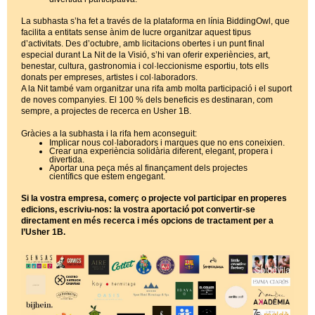
La subhasta s’ha fet a través de la plataforma en línia BiddingOwl, que
facilita a entitats sense ànim de lucre organitzar aquest tipus
d’activitats. Des d’octubre, amb licitacions obertes i un punt final
especial durant La Nit de la Visió, s’hi van oferir experiències, art,
benestar, cultura, gastronomia i col·leccionisme esportiu, tots ells
donats per empreses, artistes i col·laboradors.
A la Nit també vam organitzar una rifa amb molta participació i el suport
de noves companyies. El 100 % dels beneficis es destinaran, com
sempre, a projectes de recerca en Usher 1B.
Gràcies a la subhasta i la rifa hem aconseguit:
Implicar nous col·laboradors i marques que no ens coneixien.
Crear una experiència solidària diferent, elegant, propera i
divertida.
Aportar una peça més al finançament dels projectes
científics que estem engegant.
Si la vostra empresa, comerç o projecte vol participar en properes
edicions, escriviu-nos: la vostra aportació pot convertir-se
directament en més recerca i més opcions de tractament per a
l’Usher 1B.