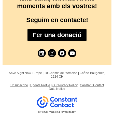
moments amb els vostres!
Seguim en contacte!
Fer una donació
Save Sight Now Europe |
10 Chemin de l'Armoise
|
Chêne-Bougeries,
1224 CH
Unsubscribe
|
Update Profile
|
Our Privacy Policy
|
Constant Contact
Data Notice