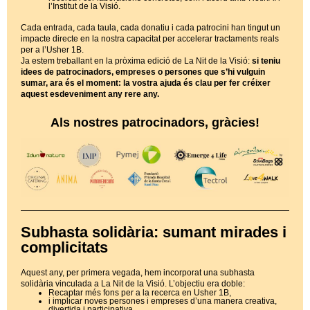
l’Institut de la Visió.
Cada entrada, cada taula, cada donatiu i cada patrocini han tingut un
impacte directe en la nostra capacitat per accelerar tractaments reals
per a l’Usher 1B.
Ja estem treballant en la pròxima edició de La Nit de la Visió:
si teniu
idees de patrocinadors, empreses o persones que s’hi vulguin
sumar, ara és el moment: la vostra ajuda és clau per fer créixer
aquest esdeveniment any rere any.
Als nostres patrocinadors, gràcies!
Subhasta solidària: sumant mirades i
complicitats
Aquest any, per primera vegada, hem incorporat una subhasta
solidària vinculada a La Nit de la Visió. L’objectiu era doble:
Recaptar més fons per a la recerca en Usher 1B,
i implicar noves persones i empreses d’una manera creativa,
divertida i participativa.