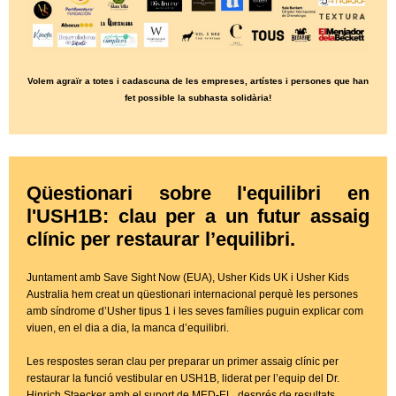
Volem agraïr a totes i cadascuna de les empreses, artístes i persones que han
fet possible la subhasta solidària!
Qüestionari sobre l'equilibri en
l'USH1B: clau per a un futur assaig
clínic per restaurar l’equilibri.
Juntament amb Save Sight Now (EUA), Usher Kids UK i Usher Kids
Australia hem creat un qüestionari internacional perquè les persones
amb síndrome d’Usher tipus 1 i les seves famílies puguin explicar com
viuen, en el dia a dia, la manca d’equilibri.
Les respostes seran clau per preparar un primer assaig clínic per
restaurar la funció vestibular en USH1B, liderat per l’equip del Dr.
Hinrich Staecker amb el suport de MED-EL, després de resultats