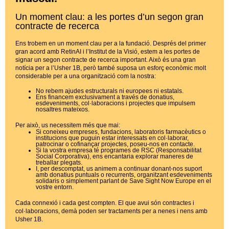
Un moment clau: a les portes d’un segon gran
contracte de recerca
Ens trobem en un moment clau per a la fundació. Després del primer
gran acord amb RetinAI i l’Institut de la Visió, estem a les portes de
signar un segon contracte de recerca important. Això és una gran
notícia per a l’Usher 1B, però també suposa un esforç econòmic molt
considerable per a una organització com la nostra:
No rebem ajudes estructurals ni europees ni estatals.
Ens financem exclusivament a través de donatius,
esdeveniments, col·laboracions i projectes que impulsem
nosaltres mateixos.
Per això, us necessitem més que mai:
Si coneixeu empreses, fundacions, laboratoris farmacèutics o
institucions que puguin estar interessats en col·laborar,
patrocinar o cofinançar projectes, poseu-nos en contacte.
Si la vostra empresa té programes de RSC (Responsabilitat
Social Corporativa), ens encantaria explorar maneres de
treballar plegats.
I, per descomptat, us animem a continuar donant-nos suport
amb donatius puntuals o recurrents, organitzant esdeveniments
solidaris o simplement parlant de Save Sight Now Europe en el
vostre entorn.
Cada connexió i cada gest compten. El que avui són contractes i
col·laboracions, demà poden ser tractaments per a nenes i nens amb
Usher 1B.