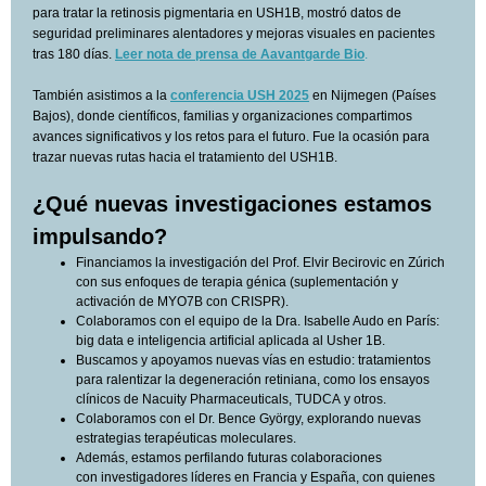
para tratar la retinosis pigmentaria en USH1B, mostró datos de
seguridad preliminares alentadores y mejoras visuales en pacientes
tras 180 días.
Leer nota
de prensa de Aavantgarde Bio
.
También asistimos a la
conferencia USH 2025
en Nijmegen (Países
Bajos), donde científicos, familias y organizaciones compartimos
avances significativos y los retos para el futuro. Fue la ocasión para
trazar nuevas rutas hacia el tratamiento del USH1B.
¿Qué nuevas investigaciones estamos
impulsando?
Financiamos la investigación del Prof. Elvir Becirovic en Zúrich
con sus enfoques de terapia génica (suplementación y
activación de MYO7B con CRISPR).
Colaboramos con el equipo de la Dra. Isabelle Audo en París:
big data e inteligencia artificial aplicada al Usher 1B.
Buscamos y apoyamos nuevas vías en estudio: tratamientos
para ralentizar la degeneración retiniana, como los ensayos
clínicos de Nacuity Pharmaceuticals, TUDCA y otros.
Colaboramos con el Dr. Bence György, explorando nuevas
estrategias terapéuticas moleculares.
Además, estamos perfilando futuras colaboraciones
con investigadores líderes en Francia y España, con quienes