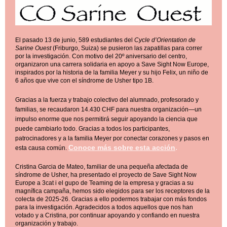
El pasado 13 de junio, 589 estudiantes del
Cycle d’Orientation de
Sarine Ouest
(Friburgo, Suiza) se pusieron las zapatillas para correr
por la investigación.
Con motivo del 20º aniversario del centro,
organizaron una carrera solidaria en apoyo a Save Sight Now Europe,
inspirados por la historia de la familia Meyer y su hijo Felix, un niño de
6 años que vive con el síndrome de Usher tipo 1B.
Gracias a la fuerza y trabajo colectivo del alumnado, profesorado y
familias, se recaudaron 14.430 CHF para nuestra organización—un
impulso enorme que nos permitirá seguir apoyando la ciencia que
puede cambiarlo todo. Gracias a todos los participantes,
patrocinadores y a la familia Meyer por conectar corazones y pasos en
.
Conoce más sobre esta acción
esta causa común.
Cristina Garcia de Mateo, familiar de una pequeña afectada de
síndrome de Usher, ha presentado el proyecto de Save Sight Now
Europe a 3cat i el gupo de Teaming de la empresa y gracias a su
magnífica campaña, hemos sido elegidos para ser los receptores de la
colecta de 2025-26. Gracias a ello podermos trabajar con más fondos
para la investigación. Agradecidos a todos aquellos que nos han
votado y a Cristina, por continuar apoyando y confiando en nuestra
organización y trabajo.