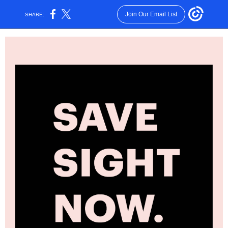
Join Our Email List
SHARE: