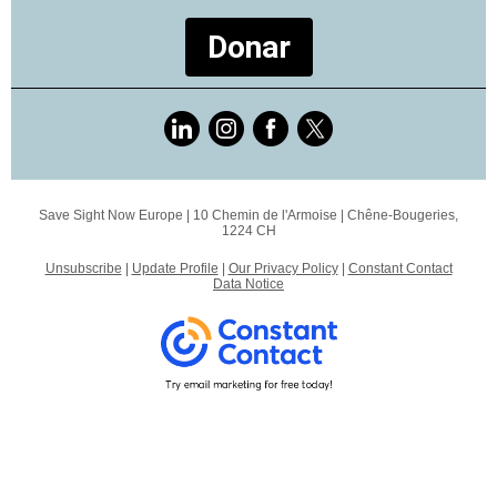
Donar
Save Sight Now Europe |
10 Chemin de l'Armoise
|
Chêne-Bougeries,
1224 CH
Unsubscribe
|
Update Profile
|
Our Privacy Policy
|
Constant Contact
Data Notice