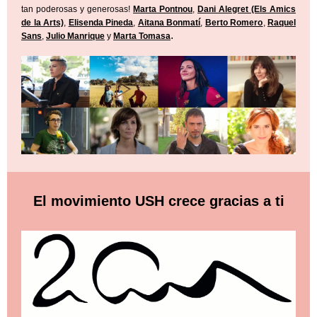
tan poderosas y generosas!
Marta Pontnou
,
Dani Alegret (Els Amics
de la Arts)
,
Elisenda Pineda
,
Aitana Bonmatí
,
Berto Romero
,
Raquel
.
Sans
,
Julio Manrique
y
Marta Tomasa
El movimiento USH crece gracias a ti