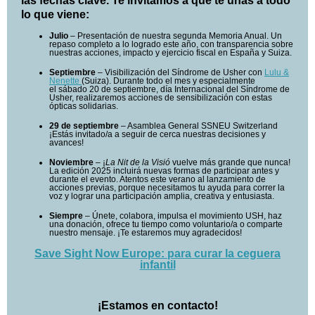
las fechas clave. Te invitamos a que te unas a todo
lo que viene:
Julio
–
Presentación de nuestra segunda Memoria Anual. Un
repaso completo a lo logrado este año, con transparencia sobre
nuestras acciones, impacto y ejercicio fiscal en España y Suiza.
Septiembre
– Visibilización del Síndrome de Usher con
Lulu &
Nenette
(Suiza). Durante todo el mes y especialmente
el sábado 20 de septiembre, día Internacional del Síndrome de
Usher, realizaremos acciones de sensibilización con estas
ópticas solidarias.
29 de septiembre
– Asamblea General SSNEU Switzerland
¡Estás invitado/a a seguir de cerca nuestras decisiones y
avances!
Noviembre
– ¡
La Nit de la Visió
vuelve más grande que nunca!
La edición 2025 incluirá nuevas formas de participar antes y
durante el evento. Atentos este verano al lanzamiento de
acciones previas, porque necesitamos tu ayuda para correr la
voz y lograr una participación amplia, creativa y entusiasta.
Siempre
– Únete, colabora, impulsa el movimiento USH, haz
una donación, ofrece tu tiempo como voluntario/a o comparte
nuestro mensaje. ¡Te estaremos muy agradecidos!
Save Sight Now Europe: para curar la ceguera
infantil
¡Estamos en contacto!