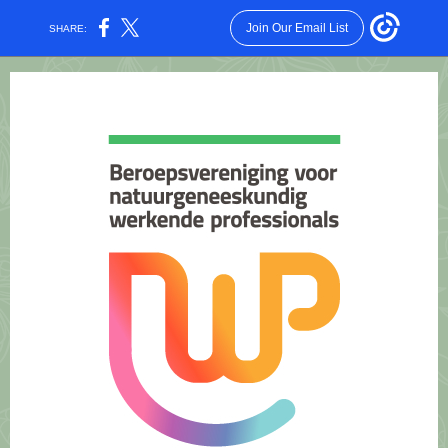
Join Our Email List
SHARE: