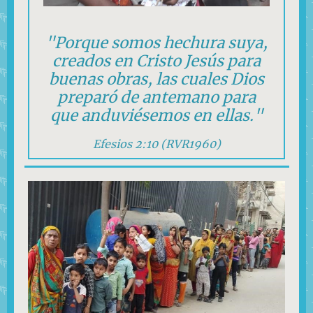
"Porque somos hechura suya,
creados en Cristo Jesús para
buenas obras, las cuales Dios
preparó de antemano para
que anduviésemos en ellas."
Efesios 2:10 (RVR1960)