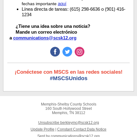
aquí
fechas importante
Línea directa de tareas: (615) 298-6636 o (901) 416-
1234
¿Tiene una idea sobre una noticia?
Mande un correo electrónico
a
communications@scsk12.org
¡Conéctese con MSCS en las redes sociales!
#MSCSUnidos
Memphis-Shelby County Schools
160 South Hollywood Street
Memphis, TN 38112
Unsubscribe berkleymc@scsk12.org
Update Profile
|
Constant Contact Data Notice
Sent by
communications@scsk12.org