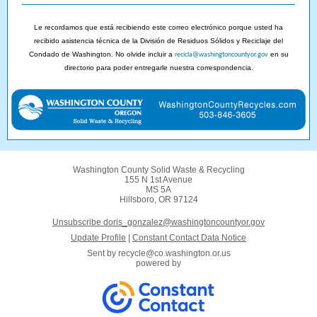
Le recordamos que está recibiendo este correo electrónico porque usted ha
recibido asistencia técnica de la División de Residuos Sólidos y Reciclaje del
Condado de Washington. No olvide incluir a
en su
recicla@washingtoncountyor.gov
directorio para poder entregarle nuestra correspondencia.
Washington County Solid Waste & Recycling
155 N 1st Avenue
MS 5A
Hillsboro, OR 97124
Unsubscribe doris_gonzalez@washingtoncountyor.gov
Update Profile
|
Constant Contact Data Notice
Sent by
recycle@co.washington.or.us
powered by