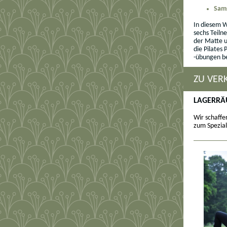
Sams
In diesem W
sechs Teiln
der Matte 
die Pilates
-übungen be
ZU VER
LAGERRÄ
Wir schaffe
zum Spezial