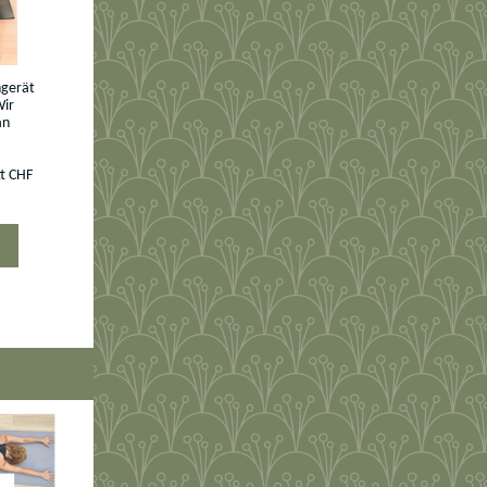
ingerät
Wir
an
tt CHF