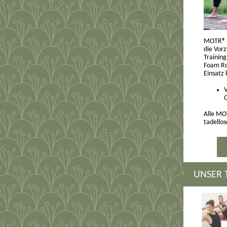
MOTR® is
die Vor
Training
Foam Rol
Einsatz
V
Alle MO
tadello
UNSER 