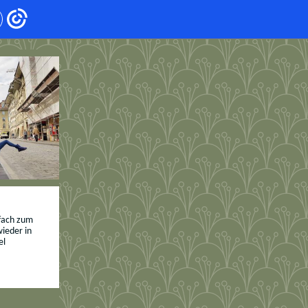
nfach zum
ieder in
el