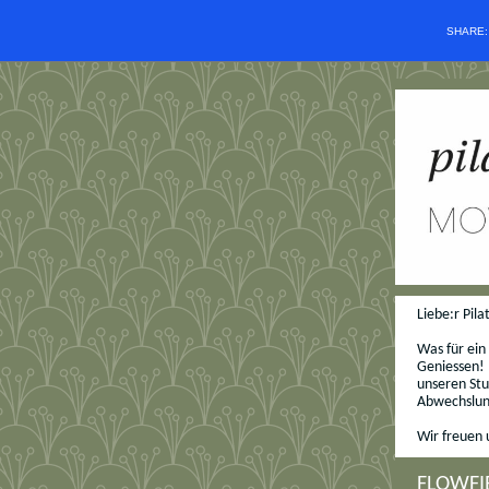
SHARE
Liebe:r Pila
Was für ein
Geniessen! 
unseren Stu
Abwechslun
Wir freuen 
FLOWFI