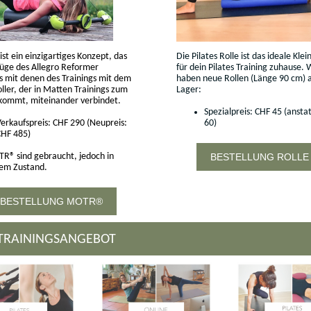
t ein einzigartiges Konzept, das
Die Pilates Rolle ist das ideale Kle
züge des Allegro Reformer
für dein Pilates Training zuhause. 
s mit denen des Trainings mit dem
haben neue Rollen
(Länge 90 cm) 
ler, der in Matten Trainings zum
Lager:
 kommt, miteinander verbindet.
Spezialpreis: CHF 45 (ansta
erkaufspreis: CHF 290 (Neupreis:
60)
CHF 485)
TR® sind gebraucht, jedoch in
BESTELLUNG ROLLE
sem Zustand.
BESTELLUNG MOTR®
TRAININGSANGEBOT