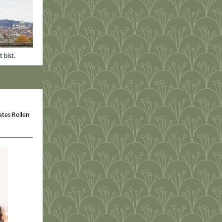
 bist.
ates Rollen