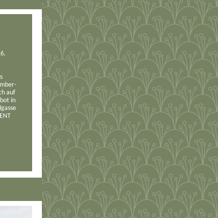
26.
s
ember-
ch auf
bot in
lgasse
MENT