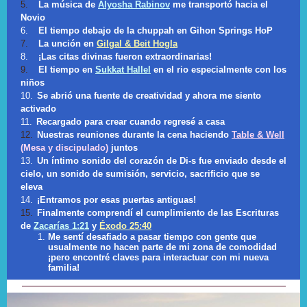
5.
La música de
Alyosha Rabinov
me transportó hacia el
Novio
6.
El tiempo debajo de la chuppah en Gihon Springs HoP
7.
La unción en
Gilgal & Beit Hogla
8.
¡Las citas divinas fueron extraordinarias!
9.
El tiempo en
Sukkat Hallel
en el rio especialmente con los
niños
10.
Se abrió una fuente de creatividad y ahora me siento
activado
11.
Recargado para crear cuando regresé a casa
12.
Nuestras reuniones durante la cena haciendo
Table & Well
(Mesa y discipulado)
juntos
13.
Un íntimo sonido del corazón de Di-s fue enviado desde el
cielo, un sonido de sumisión, servicio, sacrificio que se
eleva
14.
¡Entramos por esas puertas antiguas!
15.
Finalmente comprendí el cumplimiento de las Escrituras
de
Zacarías 1:21
y
Éxodo 25:40
Me sentí desafiado a pasar tiempo con gente que
usualmente no hacen parte de mi zona de comodidad
¡pero encontré claves para interactuar con mi nueva
familia!