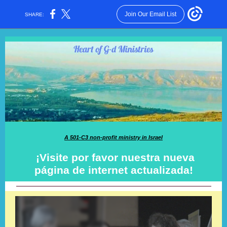
Join Our Email List
SHARE:
A 501-C3 non-profit ministry in Israel
¡Visite por favor nuestra nueva
página de internet actualizada!