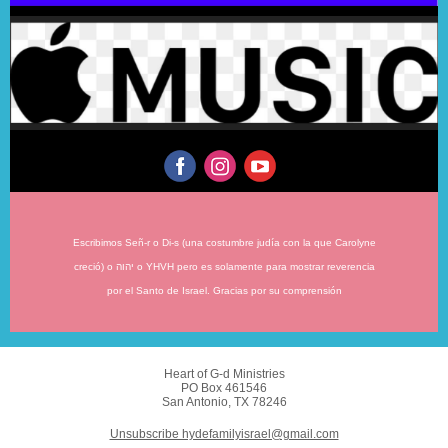
Escribimos Señ-r o Di-s (una costumbre judía con la que Carolyne
creció) o יהוה o YHVH pero es solamente para mostrar reverencia
por el Santo de Israel. Gracias por su comprensión
Heart of G-d Ministries
PO Box 461546
San Antonio, TX 78246
Unsubscribe hydefamilyisrael@gmail.com