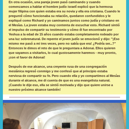
En otra ocasión, una pareja joven pasó caminando y cuando
comenzamos a hablar el hombre judío israelí explicó que la hermosa
mujer filipina con quien estaba era su novia y ella era cristiana. Cuando le
pregunté cómo funcionaba su relación, quedaron confundidos y le
expliqué como Richard y yo caminamos juntos como judía y cristiano en
el Mesías. La joven estaba muy contenta de escuchar esto. Richard sintió
el impulso de compartir su testimonio y cómo él fue encontrado por
Yeshua a la edad de 15 años cuando estaba completamente rodeado por
una luz sobrenatural. De repente el joven judío se emocionó y dijo: "¡Eso
mismo me pasó a mi tres veces, pero no sabía que era! ¿Podría ser...?"
Entonces le dimos el reto de que le preguntara a Adonai. Ellos quieren
que vayamos a visitarlos, lo cual gustosamente haremos - muy pronto,
¡con el favor de Adonai!
Después de ese alcance, una creyente rusa de una congregación
mesiánica regresó conmigo y me confesó que al principio estaba
nerviosa de compartir su fe. Pero cuando ella y yo compartimos al Mesías
durante el alcance, me di cuenta de que es una evangelista natural.
¡Cuando le dije eso, ella se sintió motivada y dijo que quiere unirse a
nuestro próximo alcance también!