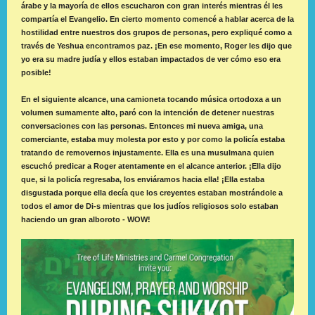
árabe y la mayoría de ellos escucharon con gran interés mientras él les
compartía el Evangelio. En cierto momento comencé a hablar acerca de la
hostilidad entre nuestros dos grupos de personas, pero expliqué como a
través de Yeshua encontramos paz. ¡En ese momento, Roger les dijo que
yo era su madre judía y ellos estaban impactados de ver cómo eso era
posible!
En el siguiente alcance, una camioneta tocando música ortodoxa a un
volumen sumamente alto, paró con la intención de detener nuestras
conversaciones con las personas. Entonces mi nueva amiga, una
comerciante, estaba muy molesta por esto y por como la policía estaba
tratando de removernos injustamente. Ella es una musulmana quien
escuchó predicar a Roger atentamente en el alcance anterior. ¡Ella dijo
que, si la policía regresaba, los enviáramos hacia ella! ¡Ella estaba
disgustada porque ella decía que los creyentes estaban mostrándole a
todos el amor de Di-s mientras que los judíos religiosos solo estaban
haciendo un gran alboroto - WOW!