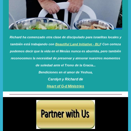
Richard ha comenzado otra clase de discipulado para israelitas locales y
también está trabajando con
Beautiful Land Initiative - BLI
! Con certeza
podemos decir que la vida en el Mesías nunca es aburrida, pero también
reconocemos la necesidad de preservar y atesorar nuestros momentos
de soledad ante el Trono de la Gracia...
Bendiciones en el amor de Yeshua,
Carolyn y Richard de
Heart of G-d Ministries