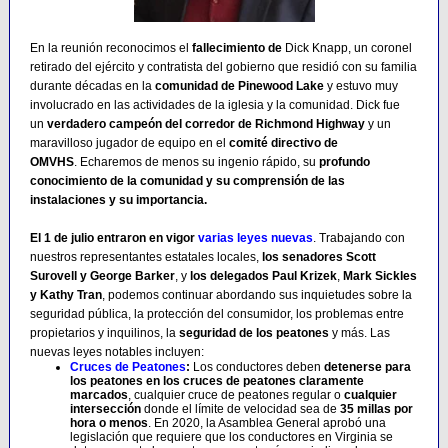
En la reunión reconocimos el
fallecimiento de
Dick Knapp, un coronel
retirado del ejército y contratista del gobierno que residió con su familia
durante décadas en la
comunidad de Pinewood Lake
y estuvo muy
involucrado en las actividades de la iglesia y la comunidad. Dick fue
un
verdadero campeón del corredor de Richmond Highway
y un
maravilloso jugador de equipo en el
comité directivo de
OMVHS
. Echaremos de menos su ingenio rápido, su
profundo
conocimiento de la comunidad y su comprensión de las
instalaciones y su importancia.
El 1 de julio entraron en vigor
varias leyes nuevas
. Trabajando con
nuestros representantes estatales locales,
los senadores Scott
Surovell y George Barker
, y
los delegados Paul Krizek
,
Mark Sickles
y Kathy Tran
, podemos continuar abordando sus inquietudes sobre la
seguridad pública, la protección del consumidor, los problemas entre
propietarios y inquilinos, la
seguridad de los peatones
y más. Las
nuevas leyes notables incluyen:
Cruces de Peatones
:
Los conductores deben
detenerse para
los peatones en los cruces de peatones claramente
marcados
, cualquier cruce de peatones regular o
cualquier
intersección
donde el límite de velocidad sea de
35 millas por
hora o menos
. En 2020, la Asamblea General aprobó una
legislación que requiere que los conductores en Virginia se