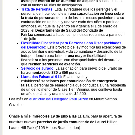
aviso por escrito de un aumento de alquiler
a sus inquilinos
con al menos 60 días de anticipación.
Trata de Personas
:
Esta ley requiere que los gerentes y el
personal del hotel completen
una capacitación en línea sobre
la trata de personas
dentro de los seis meses posteriores a su
contratación en un hotel y una vez cada dos años a partir de
entonces. Aunque la ley entró en vigencia el 1 de enero de
2023, el
Departamento de Salud del Condado de
Fairfax
comenzará a hacer cumplir estos requisitos a partir del
1 de julio.
Flexibilidad Financiera para Personas con Discapacidades
del Desarrollo
:
Este proyecto de ley modifica las exenciones de
apoyo familiar e individual, vida comunitaria y desarrollo de la
independencia para brindar
una mayor flexibilidad
financiera
a las personas con discapacidades del desarrollo
que
reciben servicios de exención
.
Servicio de Jurado
:
La asignación para servicio de jurado se
ha
aumentado de $30 a $50
por día.
Llamadas Falsas al 911
:
Esta nueva ley
establecerá
sanciones por comunicación de emergencia
falsa
al personal de emergencia que conduzca a una respuesta
de un delito menor de Clase 1 en Virginia, que conlleva hasta
un año de cárcel y una multa de $2,500.
Lea más en
el artículo del Delegado Paul Krizek
en Mount Vernon
Gazette.
Únase a mí el
miércoles 19 de julio a las 11 a.m.
para la apertura de
nuestras nuevas
parcelas de jardín comunitario de Laurel Hill
en
Laurel Hill Park (9105 Hooes Road, Lorton).