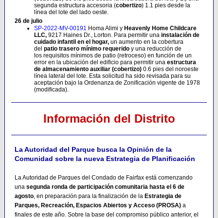
segunda estructura accesoria (
cobertizo
) 1.1 pies desde la
línea del lote del lado oeste.
26 de julio
SP-2022-MV-00191
Homa Alimi y
Heavenly Home Childcare
LLC,
9217 Haines Dr., Lorton. Para permitir una
instalación de
cuidado infantil en el hogar,
un aumento en la cobertura
del
patio trasero mínimo requerido
y una reducción de
los requisitos mínimos de patio (retroceso) en función de un
error en la ubicación del edificio para permitir una
estructura
de almacenamiento auxiliar (cobertizo)
0.6 pies del noroeste
línea lateral del lote. Esta solicitud ha sido revisada para su
aceptación bajo la Ordenanza de Zonificación vigente de 1978
(modificada).
Información del Distrito
La Autoridad del Parque busca la Opinión de la
Comunidad sobre la nueva Estrategia de Planificación
La Autoridad de Parques del Condado de Fairfax está comenzando
una
segunda ronda de participación comunitaria hasta el 6 de
agosto
, en preparación para la finalización de la
Estrategia de
Parques, Recreación, Espacios Abiertos y Acceso (PROSA)
a
finales de este año. Sobre la base del compromiso público anterior, el