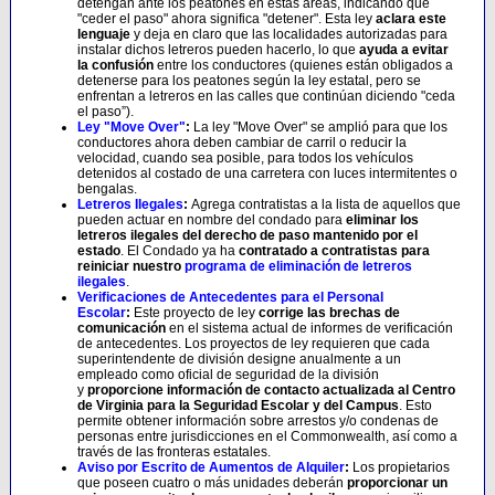
detengan ante los peatones en estas áreas, indicando que
"ceder el paso" ahora significa "detener". Esta ley
aclara este
lenguaje
y deja en claro que las localidades autorizadas para
instalar dichos letreros pueden hacerlo, lo que
ayuda a evitar
la confusión
entre los conductores (quienes están obligados a
detenerse para los peatones según la ley estatal, pero se
enfrentan a letreros en las calles que continúan diciendo "ceda
el paso”).
Ley "Move Over"
:
La ley "Move Over" se amplió para que los
conductores ahora deben cambiar de carril o reducir la
velocidad, cuando sea posible, para todos los vehículos
detenidos al costado de una carretera con luces intermitentes o
bengalas.
Letreros Ilegales
:
Agrega contratistas a la lista de aquellos que
pueden actuar en nombre del condado para
eliminar los
letreros ilegales del derecho de paso mantenido por el
estado
. El Condado ya ha
contratado a contratistas para
reiniciar nuestro
programa de eliminación de letreros
ilegales
.
Verificaciones de Antecedentes para el Personal
Escolar
:
Este proyecto de ley
corrige las brechas de
comunicación
en el sistema actual de informes de verificación
de antecedentes. Los proyectos de ley requieren que cada
superintendente de división designe anualmente a un
empleado como oficial de seguridad de la división
y
proporcione información de contacto actualizada al Centro
de Virginia para la Seguridad Escolar y del Campus
. Esto
permite obtener información sobre arrestos y/o condenas de
personas entre jurisdicciones en el Commonwealth, así como a
través de las fronteras estatales.
Aviso por Escrito de Aumentos de Alquiler
:
Los propietarios
que poseen cuatro o más unidades deberán
proporcionar un