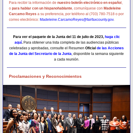
Para recibir la información de
nuestro boletín electrónico en españo
l,
o
para hablar con un hispanohablante
, comuníquese con
Madeleine
Carcamo Reyes
a su preferencia, por teléfono al (703) 780-7518 o por
correo electrónico:
Madeleine.CarcamoReyes@fairfaxcounty.gov
.
Para ver el paquete de la Junta del 11 de julio de 2023,
haga clic
aquí
.
Para obtener una lista completa de las audiencias públicas
celebradas y aprobadas, consulte el Resumen
Oficial
de las Acciones
de la Junta del Secretario de la Junta
, disponible la semana siguiente
a cada reunión.
Proclamaciones y Reconocimientos