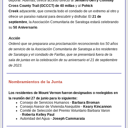
deporte. Además, ofrece acceso directo al
Sendero Gerry Connolly
Cross County Trail (GCCCT) de 40 millas
y al
Pohick
Creek
adyacente, que conecta todo el condado de un extremo al otro y
ofrece un paraíso natural para descubrir y disfrutar. El
21 de
septiembre
, la Asociación Comunitaria de Saratoga estará celebrando
su
50 Aniversario
.
Acción
Ordenó que se preparara una proclamación reconociendo los 50 años
de servicio de la Asociación Comunitaria de Saratoga a los residentes
de Saratoga y el condado de Fairfax, que se presentará fuera de la
sala de juntas en la celebración de su aniversario el 21 de septiembre
de 2023.
Nombramientos de la Junta
Los residentes de Mount Vernon fueron designados o reelegidos en
la reunión del 27 de junio para lo siguiente:
Consejo de Servicios Humanos -
Barbara Broman
Consejo Asesor de Vivienda Asequible -
Keary Kincannon
Comité de Selección del Premio Voluntario Barbara Varon
-
Roberta Kelley Paul
Autoridad del Agua -
Joseph Cammarata