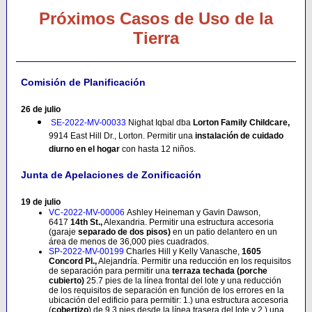
Próximos Casos de Uso de la
Tierra
Comisión de Planificación
26 de julio
SE-2022-MV-00033
Nighat Iqbal dba
Lorton Family Childcare,
9914 East Hill Dr., Lorton. Permitir una
instalación de cuidado
diurno en el hogar
con hasta 12 niños.
Junta de Apelaciones de Zonificación
19 de julio
VC-2022-MV-00006
Ashley Heineman y Gavin Dawson,
6417
14th St.,
Alexandria. Permitir una estructura accesoria
(garaje
separado de dos pisos)
en un patio delantero en un
área de menos de 36,000 pies cuadrados.
SP-2022-MV-00199
Charles Hill y Kelly Vanasche,
1605
Concord Pl.,
Alejandría. Permitir una reducción en los requisitos
de separación para permitir una
terraza techada (porche
cubierto)
25.7 pies de la línea frontal del lote y una reducción
de los requisitos de separación en función de los errores en la
ubicación del edificio para permitir: 1.) una estructura accesoria
(
cobertizo
) de 9.3 pies desde la línea trasera del lote y 2.) una