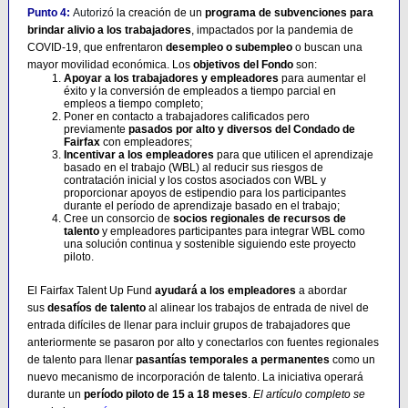
Punto 4:
Autorizó
la creación de un
programa de subvenciones para
brindar alivio a los trabajadores
, impactados por la pandemia de
COVID-19, que enfrentaron
desempleo o subempleo
o buscan una
mayor movilidad económica. Los
objetivos del Fondo
son:
Apoyar a los trabajadores y empleadores
para aumentar el
éxito y la conversión de empleados a tiempo parcial en
empleos a tiempo completo;
Poner en contacto a trabajadores calificados pero
previamente
pasados ​​por alto y diversos del Condado de
Fairfax
con empleadores;
Incentivar a los empleadores
para que utilicen el aprendizaje
basado en el trabajo (WBL) al reducir sus riesgos de
contratación inicial y los costos asociados con WBL y
proporcionar apoyos de estipendio para los participantes
durante el período de aprendizaje basado en el trabajo;
Cree un consorcio de
socios regionales de recursos de
talento
y empleadores participantes para integrar WBL como
una solución continua y sostenible siguiendo este proyecto
piloto.
El Fairfax Talent Up Fund
ayudará a los empleadores
a abordar
sus
desafíos de talento
al alinear los trabajos de entrada de nivel de
entrada difíciles de llenar para incluir grupos de trabajadores que
anteriormente se pasaron por alto y conectarlos con fuentes regionales
de talento para llenar
pasantías temporales a permanentes
como un
nuevo mecanismo de incorporación de talento. La iniciativa operará
durante un
período piloto de 15 a 18 meses
.
El artículo completo se