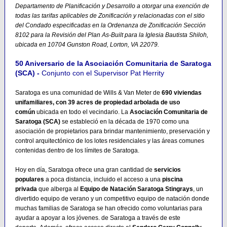
Departamento de Planificación y Desarrollo a otorgar una exención de
todas las tarifas aplicables de Zonificación y relacionadas con el sitio
del Condado especificadas en la Ordenanza de Zonificación Sección
8102 para la Revisión del Plan As-Built para la Iglesia Bautista Shiloh,
ubicada en 10704 Gunston Road, Lorton, VA 22079.
50 Aniversario de la Asociación Comunitaria de Saratoga
(SCA) -
Conjunto con el Supervisor ​​Pat Herrity
Saratoga es una comunidad de Wills & Van Meter de
690 viviendas
unifamiliares, con 39 acres de propiedad arbolada de uso
común
ubicada en todo el vecindario. La
Asociación Comunitaria de
Saratoga (SCA)
se estableció en la década de 1970 como una
asociación de propietarios para brindar mantenimiento, preservación y
control arquitectónico de los lotes residenciales y las áreas comunes
contenidas dentro de los límites de Saratoga.
Hoy en día, Saratoga ofrece una gran cantidad de
servicios
populares
a poca distancia, incluido el acceso a una
piscina
privada
que alberga al
Equipo de Natación Saratoga Stingrays
, un
divertido equipo de verano y un competitivo equipo de natación donde
muchas familias de Saratoga se han ofrecido como voluntarias para
ayudar a apoyar a los jóvenes. de Saratoga a través de este