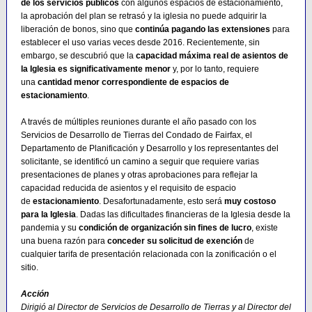
de los servicios públicos
con algunos espacios de estacionamiento,
la aprobación del plan se retrasó y la iglesia no puede adquirir la
liberación de bonos, sino que
continúa pagando las extensiones
para
establecer el uso varias veces desde 2016. Recientemente, sin
embargo, se descubrió que la
capacidad máxima real de asientos de
la Iglesia es significativamente menor
y, por lo tanto, requiere
una
cantidad menor correspondiente de espacios de
estacionamiento
.
A través de múltiples reuniones durante el año pasado con los
Servicios de Desarrollo de Tierras del Condado de Fairfax, el
Departamento de Planificación y Desarrollo y los representantes del
solicitante, se identificó un camino a seguir que requiere varias
presentaciones de planes y otras aprobaciones para reflejar la
capacidad reducida de asientos y el requisito de espacio
de
estacionamiento
. Desafortunadamente, esto será
muy costoso
para la Iglesia
. Dadas las dificultades financieras de la Iglesia desde la
pandemia y su
condición de organización sin fines de lucro
, existe
una buena razón para
conceder su solicitud de exención
de
cualquier tarifa de presentación relacionada con la zonificación o el
sitio.
Acción
Dirigió al Director de Servicios de Desarrollo de Tierras y al Director del