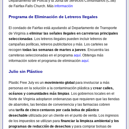
Departamento de Policía y la Junta de Servicios Comunitarios (CSB)
de Fairfax-Falls Church. Más
información
Programa de Eliminación de Letreros Ilegales
El condado de Fairfax está ayudando al Departamento de Transporte
de Virginia a
eliminar las señales ilegales en carreteras principales
seleccionadas
. Los letreros ilegales pueden incluir letreros de
campañas políticas, letreros publicitarios y más. Los carteles se
recogen
todas las semanas de martes a jueves
. Encuentra las
carreteras seleccionadas en el programa
aquí
. Obtenga más
información sobre el programa de eliminación
aquí
.
Julio sin Plástico
Plastic Free July es un
movimiento global
para involucrar a más
personas en la solución a la contaminación plástica y
crear calles,
océanos y comunidades más limpias
. Los gobiernos locales en el
Norte de Virginia adoptaron ordenanzas que requieren que las tiendas
de abarrotes, las tiendas de conveniencia y las farmacias cobren
una
tarifa de cinco centavos por cada bolsa de plástico
desechable
utilizada por un cliente en el punto de venta. Los ingresos
de los impuestos se utilizan para
financiar la limpieza ambiental y los
programas de reducción de desechos
y para comprar bolsas de