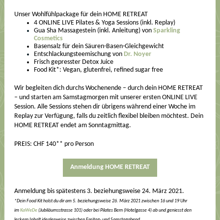
Unser Wohlfühlpackage für dein HOME RETREAT
4 ONLINE LIVE Pilates & Yoga Sessions (inkl. Replay)
Gua Sha Massagestein (inkl. Anleitung) von
Sparkling
Cosmetics
Basensalz für dein Säuren-Basen-Gleichgewicht
Entschlackungsteemischung von
Dr. Noyer
Frisch gepresster Detox Juice
Food Kit*: Vegan, glutenfrei, refined sugar free
Wir begleiten dich durchs Wochenende – durch dein HOME RETREAT
– und starten am Samstagmorgen mit unserer ersten ONLINE LIVE
Session. Alle Sessions stehen dir übrigens während einer Woche im
Replay zur Verfügung, falls du zeitlich flexibel bleiben möchtest. Dein
HOME RETREAT endet am Sonntagmittag.
PREIS: CHF 140** pro Person
Anmeldung HOME RETREAT
Anmeldung bis spätestens 3. beziehungsweise 24. März 2021.
*Dein Food Kit holst du dir am 5. beziehungsweise 26. März 2021 zwischen 16 und 19 Uhr
im
KaWeDe
(Jubiläumsstrasse 101) oder bei Pilates Bern (Hotelgasse 4) ab und geniesst den
leckern Inhalt idealerweise zwischen Freitag- und Samstagabend.