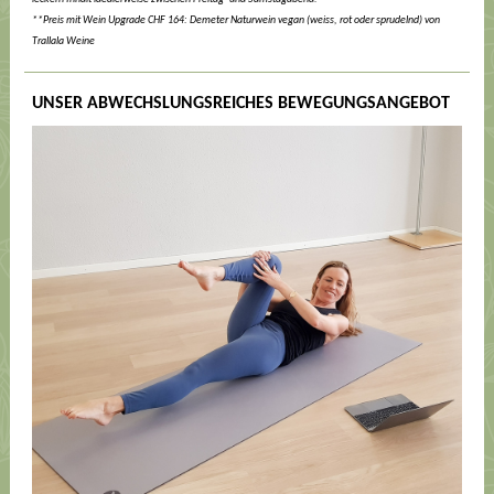
**Preis mit Wein Upgrade CHF 164: Demeter Naturwein vegan (weiss, rot oder sprudelnd) von
Trallala Weine
UNSER ABWECHSLUNGSREICHES BEWEGUNGSANGEBOT