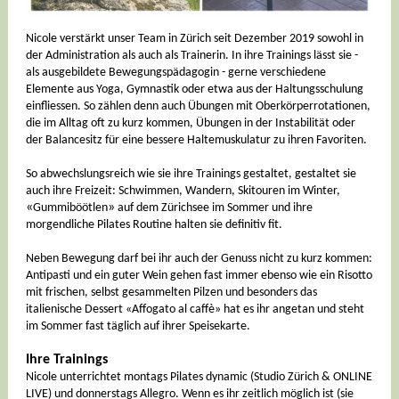
Nicole verstärkt unser Team in Zürich seit Dezember 2019 sowohl in
der Administration als auch als Trainerin. In ihre Trainings lässt sie -
als ausgebildete Bewegungspädagogin - gerne verschiedene
Elemente aus Yoga, Gymnastik oder etwa aus der Haltungsschulung
einfliessen. So zählen denn auch Übungen mit Oberkörperrotationen,
die im Alltag oft zu kurz kommen, Übungen in der Instabilität oder
der Balancesitz für eine bessere Haltemuskulatur zu ihren Favoriten.
So abwechslungsreich wie sie ihre Trainings gestaltet, gestaltet sie
auch ihre Freizeit: Schwimmen, Wandern, Skitouren im Winter,
«
»
Gummiböötlen
auf dem Zürichsee im Sommer und ihre
morgendliche Pilates Routine halten sie definitiv fit.
Neben Bewegung darf bei ihr auch der Genuss nicht zu kurz kommen:
Antipasti und ein guter Wein gehen fast immer ebenso wie ein Risotto
mit frischen, selbst gesammelten Pilzen und besonders das
italienische Dessert «Affogato al caffè» hat es ihr angetan und steht
im Sommer fast täglich auf ihrer Speisekarte.
Ihre Trainings
Nicole unterrichtet montags Pilates dynamic (Studio Zürich & ONLINE
LIVE) und donnerstags Allegro. Wenn es ihr zeitlich möglich ist (sie