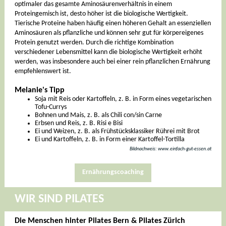
optimaler das gesamte Aminosäurenverhältnis in einem
Proteingemisch ist, desto höher ist die biologische Wertigkeit.
Tierische Proteine haben häufig einen höheren Gehalt an essenziellen
Aminosäuren als pflanzliche und können sehr gut für körpereigenes
Protein genutzt werden. Durch die richtige Kombination
verschiedener Lebensmittel kann die biologische Wertigkeit erhöht
werden, was insbesondere auch bei einer rein pflanzlichen Ernährung
empfehlenswert ist.
Melanie's Tipp
Soja mit Reis oder Kartoffeln, z. B. in Form eines vegetarischen
Tofu-Currys
Bohnen und Mais, z. B. als Chili con/sin Carne
Erbsen und Reis, z. B. Risi e Bisi
Ei und Weizen, z. B. als Frühstücksklassiker Rührei mit Brot
Ei und Kartoffeln, z. B. in Form einer Kartoffel-Tortilla
Bildnachweis: www.einfach-gut-essen.at
Ernährungscoaching
WIR SIND PILATES
Die Menschen hinter Pilates Bern & Pilates Zürich