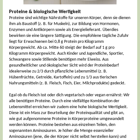
Proteine & biologische Wertigkeit
Proteine sind wichtige Nährstoffe für unseren Körper, denn sie dienen
ihm als Baustoff (z. B. für Muskeln), zur Bildung von Hormonen,
Enzymen und Antikörpern sowie als Energielieferant. Überdies
bewirken sie eine längere Sättigung. Die empfohlene tägliche Zufuhr
liegt für Erwachsenen bei 0,8 g Protein pro Kilogramm
Körpergewicht. Ab ca. Mitte 60 steigt der Bedarf auf 1 g pro
Kilogramm Körpergewicht. Auch Kinder und Jugendliche, Sportler,
Schwangere sowie Stillende benötigen mehr Eiweiss. Aus
gesundheitlicher und ökologischer Sicht wird der Proteinbedarf
idealerweise zu 2/3 durch pflanzliche Lebensmittel (z. B.
Hülsenfrüchte, Getreide, Kartoffeln) und zu 1/3 aus tierischen
Nahrungsmitteln (z. B. Fleisch, Fisch, Eier, Milchprodukte) gedeckt.
Egal ob du Fleisch isst oder dich vegetarisch oder vegan ernährst: Wir
alle benötigen Proteine. Durch eine vielfältige Kombination der
Lebensmittel erreichen wir zudem eine hohe biologische Wertigkeit.
Diese ist ein Mass zur Beurteilung der Proteinqualität und gibt an,
wie gut aufgenommene Proteine in Körperproteine umgewandelt
werden können. Proteine bestehen aus einzelnen Teilen, den
sogenannten Aminosäuren. Je höher die Menge essenzieller
Aminosäuren (jene, die der Körper nicht selbst herstellen kann) und