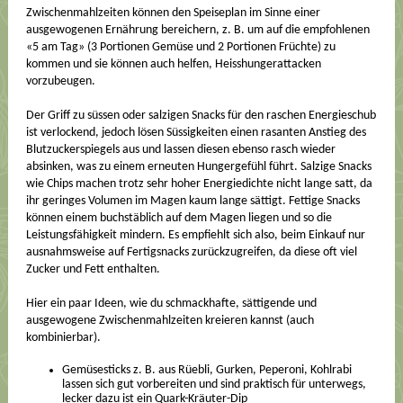
Zwischenmahlzeiten können den Speiseplan im Sinne einer
ausgewogenen Ernährung bereichern, z. B. um auf die empfohlenen
«5 am Tag» (3 Portionen Gemüse und 2 Portionen Früchte) zu
kommen und sie können auch helfen, Heisshungerattacken
vorzubeugen.
Der Griff zu süssen oder salzigen Snacks für den raschen Energieschub
ist verlockend, jedoch lösen Süssigkeiten einen rasanten Anstieg des
Blutzuckerspiegels aus und lassen diesen ebenso rasch wieder
absinken, was zu einem erneuten Hungergefühl führt. Salzige Snacks
wie Chips machen trotz sehr hoher Energiedichte nicht lange satt, da
ihr geringes Volumen im Magen kaum lange sättigt. Fettige Snacks
können einem buchstäblich auf dem Magen liegen und so die
Leistungsfähigkeit mindern. Es empfiehlt sich also, beim Einkauf nur
ausnahmsweise auf Fertigsnacks zurückzugreifen, da diese oft viel
Zucker und Fett enthalten.
Hier ein paar Ideen, wie du schmackhafte, sättigende und
ausgewogene Zwischenmahlzeiten kreieren kannst (auch
kombinierbar).
Gemüsesticks z. B. aus Rüebli, Gurken, Peperoni, Kohlrabi
lassen sich gut vorbereiten und sind praktisch für unterwegs,
lecker dazu ist ein Quark-Kräuter-Dip