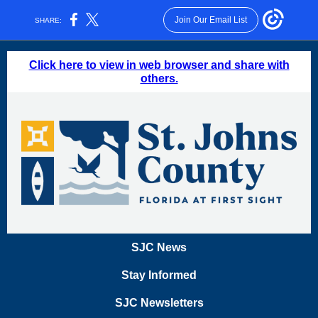
Join Our Email List
SHARE:
Click here to view in web browser and share with
others.
SJC News
Stay Informed
SJC Newsletters