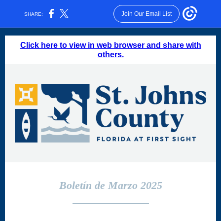
Join Our Email List
SHARE:
Click here to view in web browser and share with
others.
Boletín de Marzo 2025