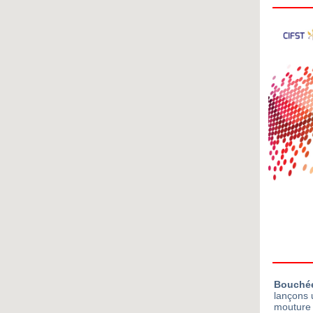
Bouchée
lançons 
mouture 