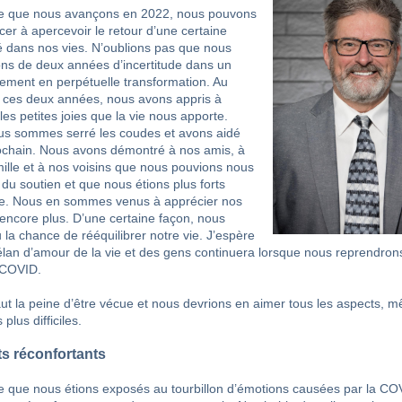
e que nous avançons en 2022, nous pouvons
r à apercevoir le retour d’une certaine
é dans nos vies. N’oublions pas que nous
s de deux années d’incertitude dans un
ement en perpétuelle transformation. Au
 ces deux années, nous avons appris à
les petites joies que la vie nous apporte.
s sommes serré les coudes et avons aidé
ochain. Nous avons démontré à nos amis, à
mille et à nos voisins que nous pouvions nous
 du soutien et que nous étions plus forts
e. Nous en sommes venus à apprécier nos
encore plus. D’une certaine façon, nous
 la chance de rééquilibrer notre vie. J’espère
élan d’amour de la vie et des gens continuera lorsque nous reprendron
-COVID.
aut la peine d’être vécue et nous devrions en aimer tous les aspects, 
plus difficiles.
s réconfortants
 que nous étions exposés au tourbillon d’émotions causées par la CO