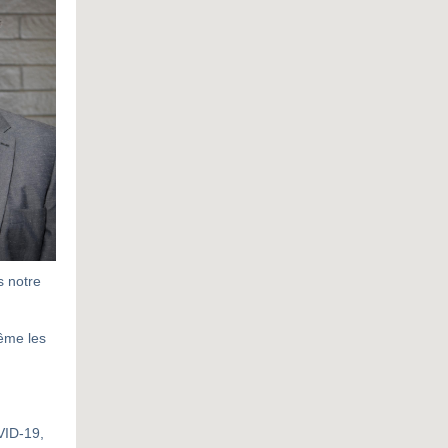
s notre
même les
VID-19,