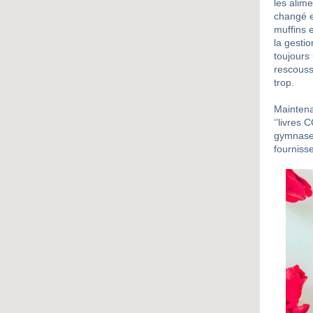
les alim
changé et
muffins e
la gestio
toujours 
rescouss
trop.
Maintena
‘’livres 
gymnases
fourniss