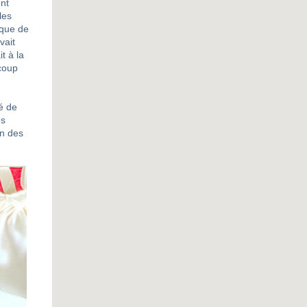
ont
les
èque de
vait
t à la
ucoup
é de
es
on des