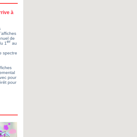
rrive à
s
’affiches
nnuel de
er
du 1
au
e spectre
ffiches
nemental
avec pour
érêt pour