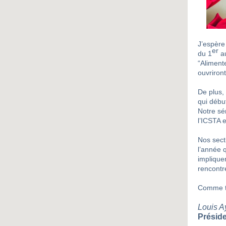
J’espère
er
du 1
au
“Alimente
ouvriront
De plus,
qui début
Notre sé
l’ICSTA 
Nos secti
l’année 
implique
rencontre
Comme to
Louis A
Préside