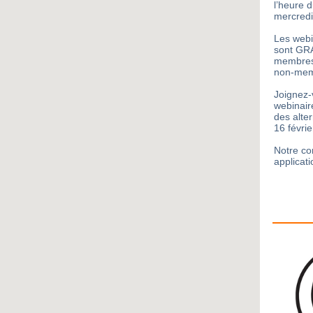
l’heure 
mercredi 
Les webi
sont GR
membres 
non-mem
Joignez-
webinaire
des alter
16 févri
Notre co
applicat