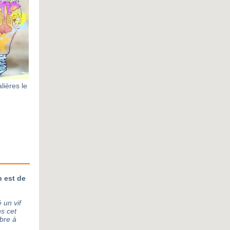
lières le
n est de
 un vif
s cet
bre à