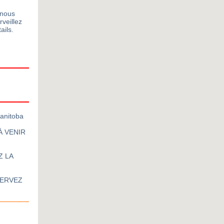
 nous
rveillez
ails.
Manitoba
 À VENIR
Z LA
ÉSERVEZ