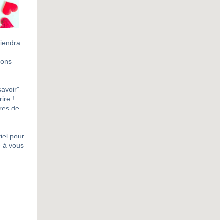
tiendra
ions
savoir"
ire !
res de
iel pour
e à vous