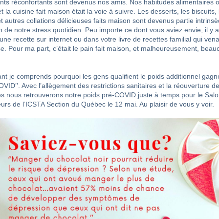
ents réconfortants sont devenus nos amis. Nos habitudes alimentaires 
 la cuisine fait maison était la voie à suivre. Les desserts, les biscuits, 
t autres collations délicieuses faits maison sont devenus partie intrins
n de notre stress quotidien. Peu importe ce dont vous aviez envie, il y a
une recette sur internet ou dans votre livre de recettes familial qui venai
e. Pour ma part, c’était le pain fait maison, et malheureusement, bea
nt je comprends pourquoi les gens qualifient le poids additionnel gagn
COVID’’. Avec l’allègement des restrictions sanitaires et la réouverture d
 nous retrouverons notre poids pré-COVID juste à temps pour le Sal
eurs de l’ICSTA Section du Québec le 12 mai. Au plaisir de vous y voir.