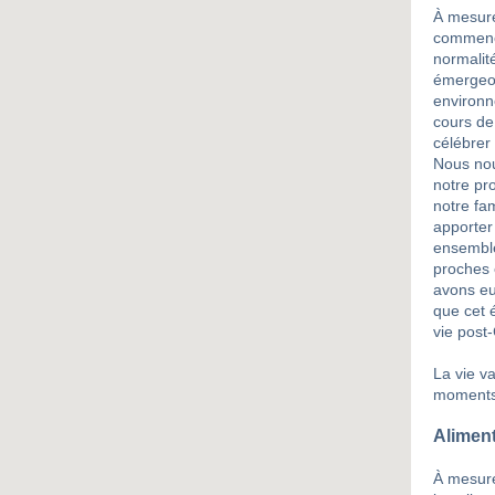
À mesur
commence
normalit
émergeon
environn
cours de
célébrer 
Nous nou
notre pr
notre fa
apporter
ensembl
proches 
avons eu
que cet 
vie post
La vie v
moments 
Aliment
À mesure