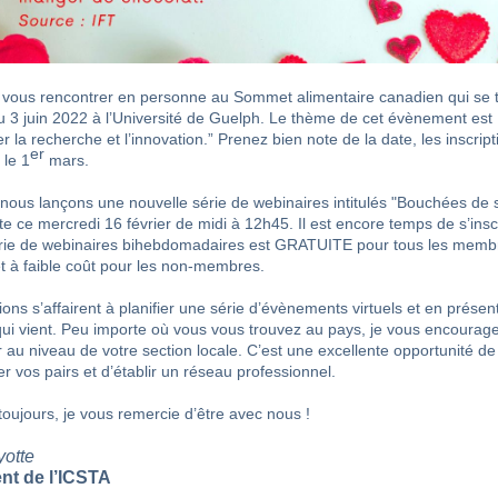
 vous rencontrer en personne au Sommet alimentaire canadien qui se 
 3 juin 2022 à l’Université de Guelph. Le thème de cet évènement est
r la recherche et l’innovation.” Prenez bien note de la date, les inscript
er
 le 1
mars.
 nous lançons une nouvelle série de webinaires intitulés "Bouchées de 
e ce mercredi 16 février de midi à 12h45. Il est encore temps de s’inscr
rie de webinaires bihebdomadaires est GRATUITE pour tous les memb
et à faible coût pour les non-membres.
ons s’affairent à planifier une série d’évènements virtuels et en présent
qui vient. Peu importe où vous vous trouvez au pays, je vous encourag
r au niveau de votre section locale. C’est une excellente opportunité de
r vos pairs et d’établir un réseau professionnel.
ujours, je vous remercie d’être avec nous !
yotte
nt de l’ICSTA