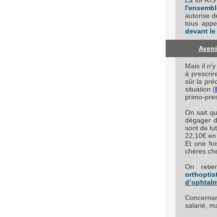
La loi RIS
l'ensemb
autorise d
tous appe
devant le
Aveni
Mais il n'
à prescrir
sûr la pré
situation (
primo-pres
On sait que
dégager d
sont de lu
22,10€ en 
Et une foi
chères che
On reti
orthoptis
d’ophtal
Concernant
salarié, ma