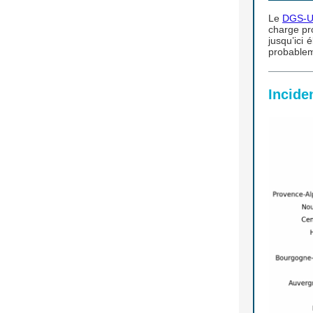
Le
DGS-U
charge pr
jusqu’ici 
probablem
Incide