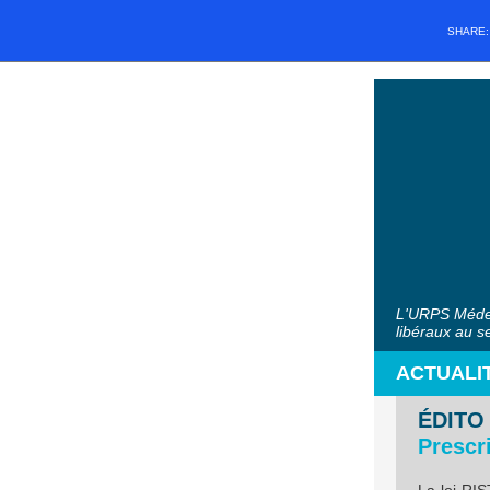
SHARE
L'URPS Médec
libéraux au s
ACTUALI
ÉDITO
Prescr