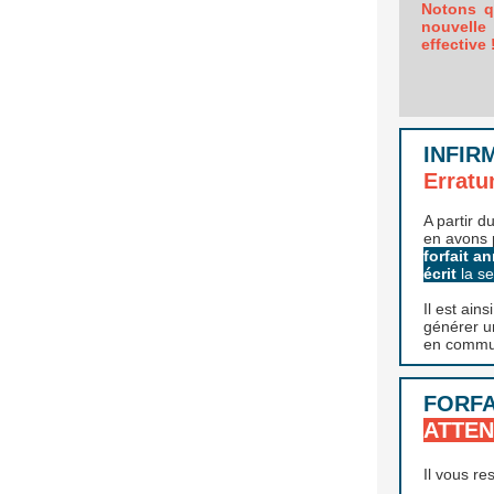
Notons q
nouvelle 
effective 
INFIR
Erratu
A partir 
en avons 
forfait a
écrit
la s
Il est ain
générer u
en commu
FORFA
ATTE
Il vous re