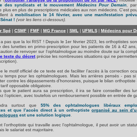
T (
consulter l'analyse de la proposition de loi par NILE
) mobilise 
le des syndicats et le mouvement
Médecins Pour Demain
,
par
e plus en plus de prescriptions médicales aux non médecins.
C'est po
llent à
mobilisation le 14 février, avec une manifestation prév
 Sénat !
(voir les liens ci-dessous).
r Spé
|
CSMF
|
FMF
|
MG France
|
SML
|
UFMLS
|
Médecins pour D
y a pas que la loi RIST ! Depuis le 1er février 2023, les orthoptistes son
e des lunettes en primo-prescription pour les patients de 16 à 42 ans
caution de renvoyer sur l’ophtalmologue au moindre doute sur la compl
le texte du décret
précise les nombreuses situations qui ne permetten
cription).
 le motif officiel de ce texte est de faciliter l’accès à la correction oc
u temps pour les ophtalmologues. Mais les arrières pensés - pas si
tter contre les dépassements d'honoraires, puisque le bilan orthoptiste 
tarif opposable obligatoire.
s que le patient aura sa prescription, il ira se faire conseiller des lu
z l’opticien, avec toutefois un remboursement possible en entrée de
endra surtout que
55% des ophtalmologues libéraux emplo
tes et que l’accès direct à un orthoptiste
organisé au sein d’u
mologues
est une solution logique
.
 l’orthoptiste qui travaille avec l’ophtalmologue, il peut avoir un statut
is le salariat est majoritaire.