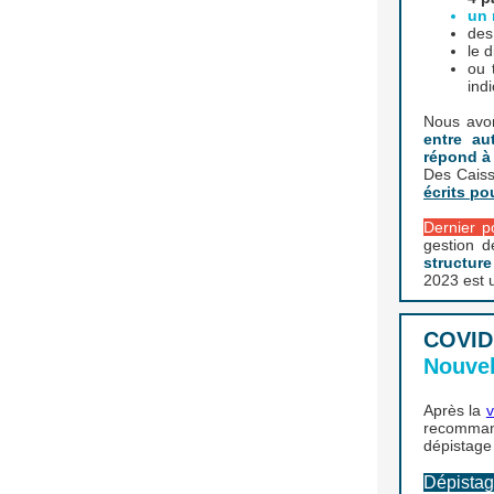
un 
des
le d
ou 
indi
Nous avon
entre au
répond à 
Des Caiss
écrits po
Dernier p
gestion d
structure
2023 est 
COVID
Nouve
Après la
v
recomman
dépistage
Dépistag