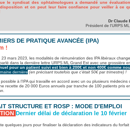
ue le syndicat des ophtalmologues a demandé une évaluation
disposition et on peut leur faire confiance pour veiller à ce qu
!
Dr Claude
Président de l'URPS ML
MIERS DE PRATIQUE AVANCÉE (IPA)
m !
du 23 mars 2023, les modalités de rémunération des IPA libéraux change
parlé dans la dernière lettre URPS ML Grand Est avec une grossière er
nnuel pour un patient suivi est bien à 200€ et non 400€ comme no
emaine dernière
(en précisant toutefois que c’était 50€ par trimestre) !
si possible à l’IPA qui travaille en accord avec un ou plusieurs médecins 
ne recette de 20 000 Euros annuels par tranche de 100 patients pris e
n.
IT STRUCTURE ET ROSP : MODE D'EMPLOI
NTION
Dernier délai de déclaration le 10 février
ste quelques jours pour finaliser la déclaration des indicateurs du forfait