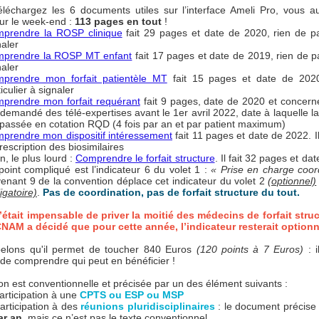
éléchargez les 6 documents utiles sur l’interface Ameli Pro, vous a
our le week-end :
113 pages en tout
!
prendre la ROSP clinique
fait 29 pages et date de 2020, rien de par
naler
prendre la ROSP MT enfant
fait 17 pages et date de 2019, rien de pa
naler
prendre mon forfait patientèle MT
fait 15 pages et date de 2020
iculier à signaler
prendre mon forfait requérant
fait 9 pages, date de 2020 et concern
 demandé des télé-expertises avant le 1er avril 2022, date à laquelle 
 passée en cotation RQD (4 fois par an et par patient maximum)
prendre mon dispositif intéressement
fait 11 pages et date de 2022. I
rescription des biosimilaires
n, le plus lourd :
Comprendre le forfait structure
. Il fait 32 pages et da
point compliqué est l’indicateur 6 du volet 1 :
« Prise en charge coo
venant 9 de la convention déplace cet indicateur du volet 2
(optionnel)
igatoire)
.
Pas de coordination, pas de forfait structure du tout.
tait impensable de priver la moitié des médecins de forfait stru
CNAM a décidé que pour cette année, l’indicateur resterait optionn
elons qu'il permet de toucher 840 Euros
(120 points à 7 Euros)
: i
 de comprendre qui peut en bénéficier !
ion est conventionnelle et précisée par un des élément suivants :
participation à une
CPTS ou ESP ou MSP
participation à des
réunions pluridisciplinaires
: le document précis
ar an
, mais ce n’est pas le texte conventionnel