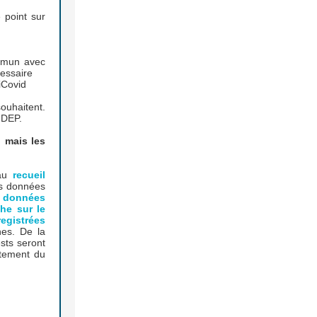
e point sur
ommun avec
cessaire
iCovid
souhaitent.
-DEP.
, mais les
 au
recueil
s données
 données
he sur le
registrées
nes. De la
sts seront
ntement du