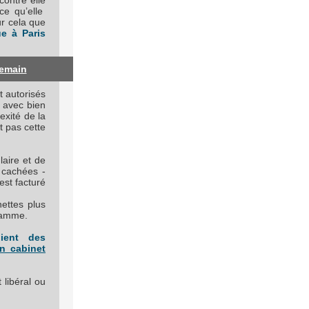
contre elle
ce qu’elle
ur cela que
ue à Paris
emain
t autorisés
, avec bien
exité de la
t pas cette
ulaire et de
 cachées -
est facturé
nettes plus
 gamme.
ient des
n cabinet
 libéral ou