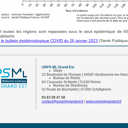
 toutes les régions sont repassées sous le seuil épidémique de 5
abitants.
r le bulletin épidémiologique COVID du 26 janvier 2023
(Santé Publique
URPS ML Grand Est
Siège
23 Boulevard de l'Europe | 54500 Vandoeuvre-les-Nan
Bureau de Reims
64 Chaussée St-Martin | 51100 Reims
Bureau de Strasbourg
52 Route de Bischwiller | 67300 Schiltigheim
03 83 58 47 58
contact@urpsmlgrandest.fr
|
www.urpsmlgrandest.fr