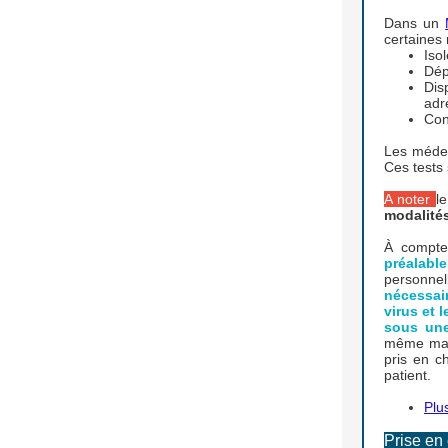
Dans un
certaines 
Iso
Dép
Dis
adr
Con
Les médeci
Ces tests 
A noter
l
modalités
À compte
préalabl
personne
nécessai
virus et 
sous un
même mani
pris en c
patient.
Plu
Prise en