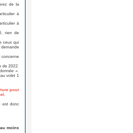
urez de la
ticulier à
rticulier à
, rien de
e ceux qui
la demande
l concerne
te de 2022.
rdonnée ».
au volet 1
cture pour
el.
l est donc
e
au moins