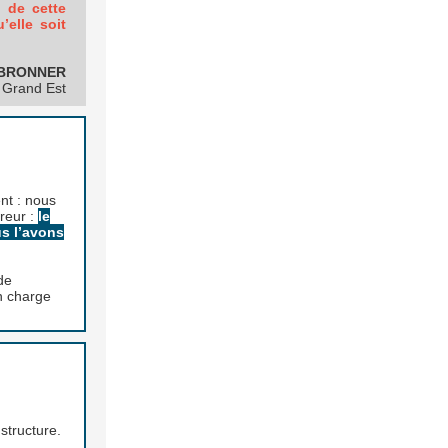
 de cette
’elle soit
 BRONNER
 Grand Est
nt : nous
reur :
le
us l’avons
de
n charge
 structure.