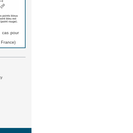
0 cas pour
 France)
cy