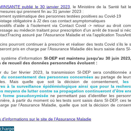
MINSANTE publié le 30 janvier 2023
, le Ministère de la Santé fait l
mesures qui prennent fin au 31 janvier 2023 :
lement systématique des personnes testées positives au Covid-19
istage obligatoire à J2 des cas contact asymptomatiques
positifs d'aide à l'isolement via Contact Covid -> retour au droit c
essage au médecin traitant pour prescription d'un arrêt de travail si né
tactTracing assuré par l'Assurance Maladie et via l'application TousAnt
ns pourront continuer à prescrire et réaliser des tests Covid s'ils le 
seront pris en charge par l'Assurance Maladie dès leurs saisie dans SI
e système d'information
SI-DEP est maintenu jusqu'au 30 juin 2023
 de recueil des données personnelles évoluent :
r du 1er février 2023, la transmission SI-DEP sera conditionnée
e du consentement des personnes concernées
au partage de leur
lles. Mais quelle que soit la décision de consentement,
les
res à la surveillance épidémiologique ainsi que pour la recherc
les moyens de lutter contre sa propagation continueront d’être en
e forme pseudonymisée
ne permettant pas d’identifier les person
ère, à partir du moment où les tests sont saisis dans SI-DEP, ces te
harge par l’Assurance Maladie, quelle que soit la décision de conse
s d'informations sur le site de l'Assurance Maladie
 charge