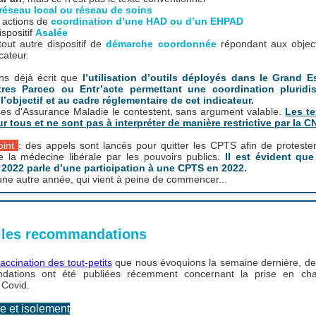
réseau local ou réseau de soins
 actions de
coordination d’une HAD ou d’un EHPAD
ispositif
Asalée
tout autre dispositif de
démarche coordonnée
répondant aux object
cateur.
s déjà écrit que
l’utilisation d’outils déployés dans le Grand 
tres Parceo ou Entr’acte permettant une coordination pluridisc
l’objectif et au cadre réglementaire de cet indicateur.
es d'Assurance Maladie le contestent, sans argument valable.
Les te
ur tous et ne sont pas à interpréter de manière restrictive par la 
oint
: des appels sont lancés pour quitter les CPTS afin de protester
e la médecine libérale par les pouvoirs publics.
Il est évident que 
 2022 parle d’une participation à une CPTS en 2022.
une autre année, qui vient à peine de commencer...
lles recommandations
accination des tout-petits
que nous évoquions la semaine dernière, de
dations ont été publiées récemment concernant la prise en cha
 Covid.
e et isolement