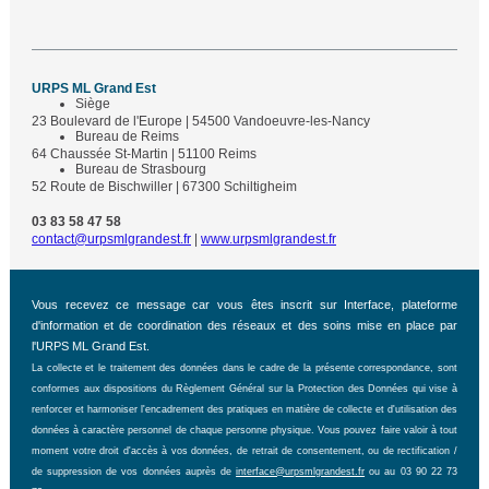
URPS ML Grand Est
Siège
23 Boulevard de l'Europe | 54500 Vandoeuvre-les-Nancy
Bureau de Reims
64 Chaussée St-Martin | 51100 Reims
Bureau de Strasbourg
52 Route de Bischwiller | 67300 Schiltigheim
03 83 58 47 58
contact@urpsmlgrandest.fr
|
www.urpsmlgrandest.fr
Vous recevez ce message car vous êtes inscrit sur Interface, plateforme
d'information et de coordination des réseaux et des soins mise en place par
l'URPS ML Grand Est.
La collecte et le traitement des données dans le cadre de la présente correspondance, sont
conformes aux dispositions du Règlement Général sur la Protection des Données qui vise à
renforcer et harmoniser l'encadrement des pratiques en matière de collecte et d'utilisation des
données à caractère personnel de chaque personne physique. Vous pouvez faire valoir à tout
moment votre droit d'accès à vos données, de retrait de consentement, ou de rectification /
de suppression de vos données auprès de
interface@urpsmlgrandest.fr
ou au 03 90 22 73