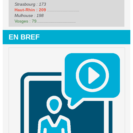
Strasbourg : 173
Haut-Rhin : 209
...........................
Mulhouse : 198
Vosges : 79
.................................
EN BREF