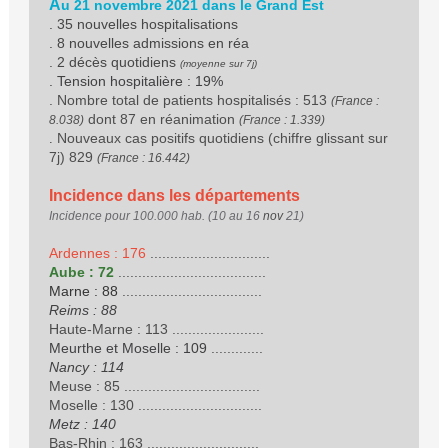
A
u 21 novembre 2021 dans le Grand Est
. 35 nouvelles hospitalisations
. 8 nouvelles admissions en réa
. 2 décès quotidiens
(moyenne sur 7j)
. Tension hospitalière : 19%
. Nombre total de patients hospitalisés : 513
(France :
dont 87 en réanimation
8.038)
(France : 1.339)
Nouveaux cas positifs quotidiens (chiffre glissant sur
.
7j) 829
(France : 16.442)
Incidence dans les départements
Incidence pour 100.000 hab. (10 au 16
nov
21)
Ardennes : 176
..............................
Aube : 72
.....................................
Marne : 88
...................................
Reims : 88
Haute-Marne : 113
.......................
Meurthe et Moselle : 109
.............
Nancy : 114
Meuse : 85
..................................
Moselle : 130
...............................
Metz : 140
Bas-Rhin : 163
............................