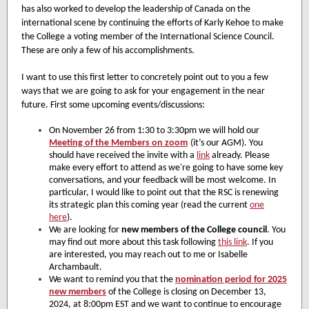
has also worked to develop the leadership of Canada on the
international scene by continuing the efforts of Karly Kehoe to make
the College a voting member of the International Science Council.
These are only a few of his accomplishments.
I want to use this first letter to concretely point out to you a few
ways that we are going to ask for your engagement in the near
future. First some upcoming events/discussions:
On November 26 from 1:30 to 3:30pm we will hold our
Meeting of the Members on zoom
(it’s our AGM). You
should have received the invite with a
link
already. Please
make every effort to attend as we're going to have some key
conversations, and your feedback will be most welcome. In
particular, I would like to point out that the RSC is renewing
its strategic plan this coming year (read the current
one
here
).
We are looking for
new members of the College council
. You
may find out more about this task following
this link
. If you
are interested, you may reach out to me or Isabelle
Archambault.
We want to remind you that the
nomination period for 2025
new members
of the College is closing on December 13,
2024, at 8:00pm EST and we want to continue to encourage