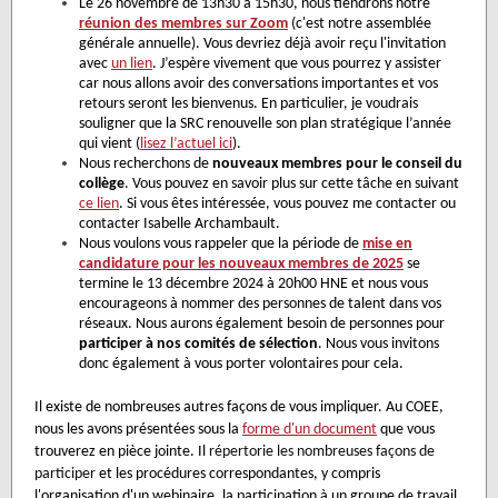
Le 26 novembre de 13h30 à 15h30, nous tiendrons notre
réunion des membres sur Zoom
(c'est notre assemblée
générale annuelle). Vous devriez déjà avoir reçu l'invitation
avec
un lien
. J’espère vivement que vous pourrez y assister
car nous allons avoir des conversations importantes et vos
retours seront les bienvenus. En particulier, je voudrais
souligner que la SRC renouvelle son plan stratégique l’année
qui vient (
lisez l’actuel ici
).
Nous recherchons de
nouveaux membres pour le conseil du
collège
. Vous pouvez en savoir plus sur cette tâche en suivant
ce lien
. Si vous êtes intéressée, vous pouvez me contacter ou
contacter Isabelle Archambault.
Nous voulons vous rappeler que la période de
mise en
candidature pour les nouveaux membres de 2025
se
termine le 13 décembre 2024 à 20h00 HNE et nous vous
encourageons à nommer des personnes de talent dans vos
réseaux. Nous aurons également besoin de personnes pour
participer à nos comités de sélection
. Nous vous invitons
donc également à vous porter volontaires pour cela.
Il existe de nombreuses autres façons de vous impliquer. Au COEE,
nous les avons présentées sous la
forme d'un document
que vous
trouverez en pièce jointe. Il
répertorie les nombreuses façons de
participer
et les procédures correspondantes, y compris
l'organisation d'un webinaire, la participation à un groupe de travail,