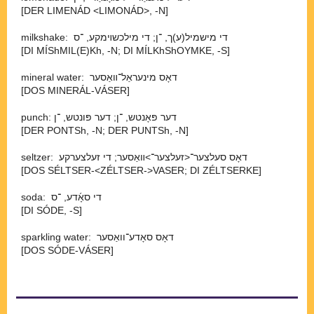
[DER LIMENÁD <LIMONÁD>, -⁠N]
milkshake: די מישמיל(ע)ך, ־⁠ן; די מילכשױמקע, ־⁠ס
[DI MÍShMIL(E)Kh, -⁠N; DI MÍLKhShOYMKE, -⁠S]
mineral water: דאָס מינעראַל־⁠װאַסער
[DOS MINERÁL-⁠VÁSER]
punch: דער פּאָנטש, ־⁠ן; דער פּונטש, ־⁠ן
[DER PONTSh, -⁠N; DER PUNTSh, -⁠N]
seltzer: דאָס סעלצער־<זעלצער־>װאַסער; די זעלצערקע
[DOS SÉLTSER-<ZÉLTSER->VASER; DI ZÉLTSERKE]
soda: די סאָ֜דע, ־⁠ס
[DI SÓDE, -⁠S]
sparkling water: דאָס סאָדע־וואַסער
[DOS SÓDE-VÁSER]