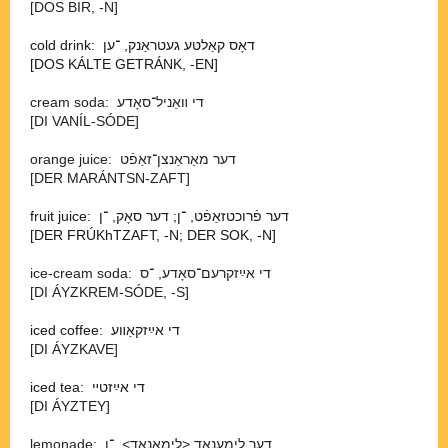
[DOS BIR, -⁠N]
cold drink: דאָס קאַלטע געטראַנק, ־ען
[DOS KÁLTE GETRÁNK, -EN]
cream soda: די װאַניל־⁠סאָדע
[DI VANÍL-⁠SÓDE]
orange juice: דער מאַראַנצן־⁠זאַפֿט
[DER MARÁNTSN-⁠ZAFT]
fruit juice: דער פֿרוכטזאַפֿט, ־ן; דער סאָק, ־ן
[DER FRÚKhTZAFT, -N; DER SOK, -N]
ice-cream soda: די אײַזקרעם־⁠סאָדע, ־⁠ס
[DI ÁYZKREM-⁠SÓDE, -⁠S]
iced coffee: די אײַזקאַװע
[DI ÁYZKAVE]
iced tea: די אײַזטײ
[DI ÁYZTEY]
lemonade: דער לימענאַד <לימאָנאַד>, ־⁠ן