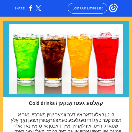
Join Our Email List
SHARE:
קאַלטע געטראַנקען
Cold drinks /
לויטן קאַלע
נדאַר איז דער זומער שוין פֿאַרבײַ. נאָר אַ
נעכטיקער טאָג! די טעגלעכע טעמפּעראַטורן זענען נאָך אַלץ
שטאַרק הייס. איז לאָז זיך אײַך דאַכטן אַז ס׳איז נאָך אַלץ
זומער, און כאַפּט אַרײַן אײַער באַליבטסט קאַלט געטראַנק –