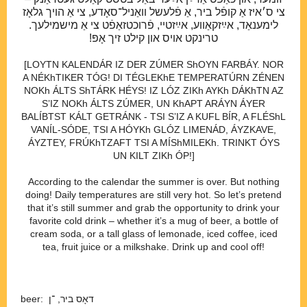
צי ס׳איז אַ קופֿל ביר, אַ פֿלעשל וואַניל־סאָדע, צי אַ הויך גלאָז
לימענאַד, אײַזקאַווע, אײַזטיי, פֿרוכטזאַפֿט צי אַ מישמילעך.
טרינקט אויס און קילט זיך אָפּ!
[LOYTN KALENDÁR IZ DER ZÚMER ShOYN FARBÁY. NOR
A NÉKhTIKER TÓG! DI TÉGLEKhE TEMPERATÚRN ZÉNEN
NOKh ÁLTS ShTÁRK HÉYS! IZ LÓZ ZIKh AYKh DÁKhTN AZ
S’IZ NOKh ÁLTS ZÚMER, UN KhAPT ARÁYN ÁYER
BALÍBTST KÁLT GETRÁNK - TSI S’IZ A KUFL BÍR, A FLÉShL
VANÍL-SÓDE, TSI A HÓYKh GLÓZ LIMENÁD, ÁYZKAVE,
ÁYZTEY, FRÚKhTZAFT TSI A MÍShMILEKh. TRINKT ÓYS
UN KILT ZIKh ÓP!]
According to the calendar the summer is over. But nothing
doing! Daily temperatures are still very hot. So let’s pretend
that it’s still summer and grab the opportunity to drink your
favorite cold drink – whether it’s a mug of beer, a bottle of
cream soda, or a tall glass of lemonade, iced coffee, iced
tea, fruit juice or a milkshake. Drink up and cool off!
beer: דאָס ביר, ־⁠ן