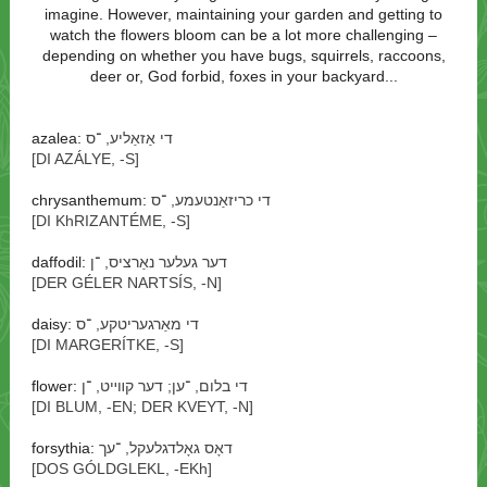
imagine. However, maintaining your garden and getting to
watch the flowers bloom can be a lot more challenging –
depending on whether you have bugs, squirrels, raccoons,
deer or, God forbid, foxes in your backyard...
azalea:
די אַזאַליע, ־⁠ס
[DI AZÁLYE, -⁠S]
chrysanthemum:
די כריזאַנטעמע, ־⁠ס
[DI KhRIZANTÉME, -⁠S]
daffodil:
דער געלער נאַרציס, ־⁠ן
[DER GÉLER NARTSÍS, -⁠N]
daisy:
די מאַרגעריטקע, ־⁠ס
[DI MARGERÍTKE, -⁠S]
flower:
די בלום, ־⁠ען; דער קװײט, ־⁠ן
[DI BLUM, -⁠EN; DER KVEYT, -⁠N]
forsythia:
דאָס גאָלדגלעקל, ־⁠עך
[DOS GÓLDGLEKL, -⁠EKh]