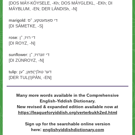
[DOS MÁY-KÓYSELE, -⁠Kh; DOS MÁYGLEKL, -⁠EKh; DI
MÁYBLUM, -⁠EN; DER LÁNDISh, -⁠N]
marigold:
די סאַמעטקע, ־⁠ס
[DI SÁMETKE, -⁠S]
rose:
די רױז, ־⁠ן
[DI ROYZ, -⁠N]
sunflower:
די זונרױז, ־⁠ן
[DI ZÚNROYZ, -⁠N]
tulip:
דער טול(י)פּאַן, ־⁠ען
[DER TUL(I)PÁN, -⁠EN]
Many more words available in the Comprehensive
‭English-Yiddish Dictionary.
New revised & expanded edition available now at
https://leagueforyiddish.org/verterbukh2ed.html
Sign up for the searchable online version
here:
englishyiddishdictionary.com