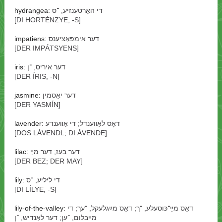
hydrangea:
די האָרטענזיע, ־⁠ס
[DI HORTÉNZYE, -⁠S]
impatiens:
דער אימפּאַציענס
[DER IMPÁTSYENS]
iris:
דער איריס, ־⁠ן
[DER ÍRIS, -⁠N]
jasmine:
דער יאַסמין
[DER YASMÍN]
lavender:
דאָס לאַװענדל; די אַװענדע
[DOS LÁVENDL; DI ÁVENDE]
lilac:
דער בעז; דער מײַ
[DER BEZ; DER MAY]
lily:
די ליליע, ־⁠ס
[DI LÍLYE, -⁠S]
lily-of-the-valley:
דאָס מײַ־כּוסעלע, ־⁠ך; דאָס מײַגלעקל, ־⁠עך; די
מײַבלום, ־⁠ען; דער לאַנדיש, ־⁠ן