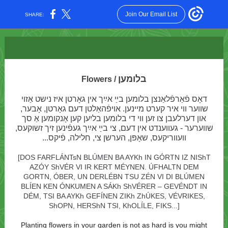
Join Our Email List
SHARE:
בלומען
Flowers /
דאָס פֿאַרפֿלאַנצן בלומען בײַ אײַך אין גאָרטן איז נישט אַזוי
שווער ווי איר קערט מיינען. אויפֿהאַלטן דעם גאָרטן, אָבער,
און ד
ערלעבן צו זען ווי די בלומען בליִען קען אָנקומען אַ סך
שווערער - געווענדט אין דעם, צי בײַ אײַך געפֿינען זיך זשוקעס,
וועווריקעס, שאָפּן, הערשן צי, חלילה, פֿיקס...
[DOS FARFLÁNTsN BLÚMEN BA AYKh IN GÓRTN IZ NIShT
AZÓY ShVÉR VI IR KERT MÉYNEN. ÚFHALTN DEM
GORTN, ÓBER, UN DERLÉBN TSU ZÉN VI DI BLÚMEN
BLÍEN KEN ÓNKUMEN A SÁKh ShVÉRER – GEVÉNDT IN
DÉM, TSI BA AYKh GEFÍNEN ZIKh ZhÚKES, VÉVRIKES,
ShOPN, HERShN TSI, KhOLÍLE, FIKS...]
Planting flowers in your garden is not as hard is you might