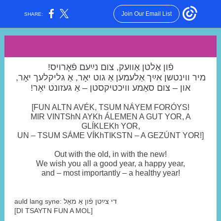
Join Our Email List
SHARE:
פֿון אַלטן אַוו
עק, צום נײַעם פֿאָרויס!
מיר ווינטשן אײַך אַלעמען אַ גוט יאָר, אַ
גליקלעך יאָר,
און – צום סאַמע וויכטיקס
טן – אַ געזונט יאָר!
[FUN ALTN AVÉK, TSUM NÁYEM FORÓYS!
MIR VINTShN AYKh ÁLEMEN A GUT YOR, A
GLÍKLEKh YOR,
UN – TSUM SÁME VÍKhTIKSTN – A GEZÚNT YOR!]
Out with the old, in with the new!
We wish you all a good year, a happy year,
and – most importantly – a healthy year!
auld lang syne: די צײַטן פֿון אַ מאָל
[DI TSAYTN FUN A MOL]