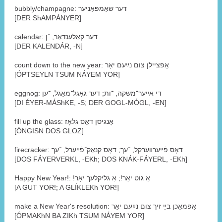
bubbly/champagne: דער שאַמפּאַניער
[DER ShAMPÁNYER]
calendar: דער קאַלענדאַר, ־ן
[DER KALENDÁR, -N]
count down to the new year: אָפּציילן צום נײַעם יאָר
[ÓPTSEYLN TSUM NÁYEM YOR]
eggnog: די אײער־משקה, ־ות; דער גאָגל־מאָגל, ־ען
[DI ÉYER-MÁShKE, -S; DER GOGL-MÓGL, -EN]
fill up the glass: אָנגיסן דאָס גלאָז
[ÓNGISN DOS GLOZ]
firecracker: דאָס פֿײַערװערקל, ־עך; דאָס קנאַק־פֿײַערל, ־עך
[DOS FÁYERVERKL, -EKh; DOS KNÁK-FÁYERL, -EKh]
Happy New Year!: !אַ גוט יאָר!; אַ גליקלעך יאָר
[A GUT YOR!; A GLÍKLEKh YOR!]
make a New Year's resolution: אָפּמאַכן בײַ זיך צום נײַעם יאָר
[ÓPMAKhN BA ZIKh TSUM NÁYEM YOR]