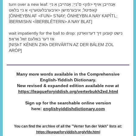
turn over a new leaf: אָנהײבן אױף <פֿון> ס׳נײַ; אָנהײבן אַ נײַ
קאַפּיטל; איבערמישן <איבערבלעטערן> אַ נײַ בלאַט
[ÓNHEYBN AF <FUN> S’NAY; ÓNHEYBN A NAY KAPÍTL;
ÍBERMIShN <ÍBERBLÉTERN> A NAY BLAT]
wait impatiently for the ball to drop: נישט קענען זיך דערוואַרטן
אַז דער באַלעם זאָל אַראָפּ
[NIShT KÉNEN ZIKh DERVÁRTN AZ DER BÁLEM ZOL
ARÓP]
Many more words available in the Comprehensive
‭English-Yiddish Dictionary.
New revised & expanded edition available now at
https://leagueforyiddish.org/verterbukh2ed.html
Sign up for the searchable online version
here:
englishyiddishdictionary.com
You can find the archive of all the "Verter fun der Vokh" lists at:
https://leagueforyiddish.org/vfdv.html