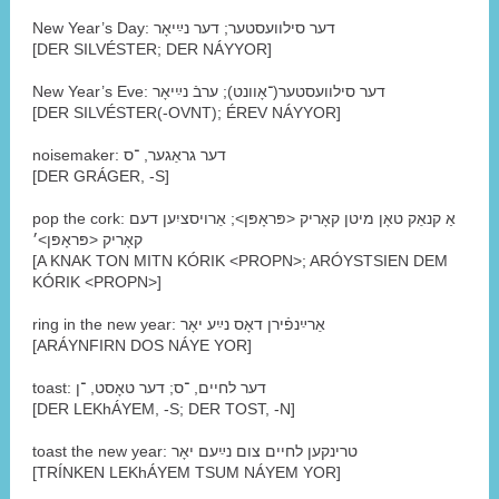
New Year’s Day: דער סילוועסטער; דער נײַיאָר
[DER SILVÉSTER; DER NÁYYOR]
New Year’s Eve: דער סילוועסטער(־אָוונט); ערבֿ נײַיאָר
[DER SILVÉSTER(-OVNT); ÉREV NÁYYOR]
noisemaker: דער גראַגער, ־ס
[DER GRÁGER, -S]
pop the cork: אַ קנאַק טאָן מיטן קאָריק <פּראָפּן>; אַרויסציִען דעם
קאָריק <פּראָפּן>׳
[A KNAK TON MITN KÓRIK <PROPN>; ARÓYSTSIEN DEM
KÓRIK <PROPN>]
ring in the new year: אַרײַנפֿירן דאָס נײַע יאָר
[ARÁYNFIRN DOS NÁYE YOR]
toast: דער לחיים, ־ס; דער טאָסט, ־ן
[DER LEKhÁYEM, -S; DER TOST, -N]
toast the new year: טרינקען לחיים צום נײַעם יאָר
[TRÍNKEN LEKhÁYEM TSUM NÁYEM YOR]