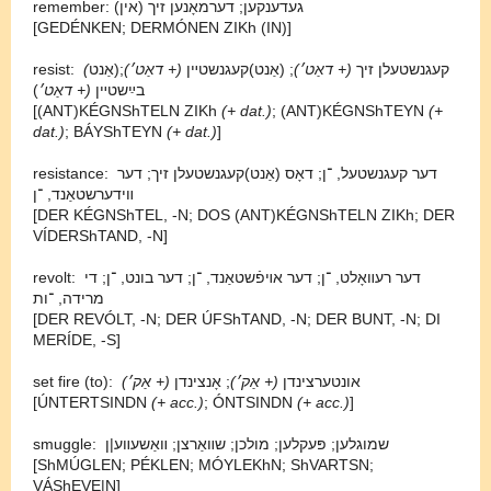
remember: (געדענקען; דערמאָנען זיך (אין
[GEDÉNKEN; DERMÓNEN ZIKh (IN)]
resist:
(
;
(+ דאַט׳)
; (אַנט)קעגנשטײן
(+ דאַט׳)
אַנט)קעגנשטעלן זיך
)
(+ דאַט׳
בײַשטײן
[(ANT)KÉGNShTELN ZIKh
(+ dat.)
; (ANT)KÉGNShTEYN
(+
dat.)
; BÁYShTEYN
(+ dat.)
]
resistance: דער קעגנשטעל, ־⁠ן; דאָס (אַנט)קעגנשטעלן זיך; דער
װידערשטאַנד, ־⁠ן
[DER KÉGNShTEL, -⁠N; DOS (ANT)KÉGNShTELN ZIKh; DER
VÍDERShTAND, -⁠N]
revolt: דער רעװאָלט, ־⁠ן; דער אױפֿשטאַנד, ־⁠ן; דער בונט, ־⁠ן; די
מרידה, ־⁠ות
[DER REVÓLT, -⁠N; DER ÚFShTAND, -⁠N; DER BUNT, -⁠N; DI
MERÍDE, -⁠S]
set fire (to):
(
(+ אַק׳
; אָנצינדן
(+ אַק׳)
אונטערצינדן
[ÚNTERTSINDN
(+ acc.)
; ÓNTSINDN
(+ acc.)
]
smuggle: שמוגלען; פּעקלען; מולכן; שװאַרצן; װאַשעװע|ן
[ShMÚGLEN; PÉKLEN; MÓYLEKhN; ShVARTSN;
VÁShEVE|N]