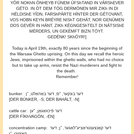
YÓR NOKhN ÓNHEYB FÚNEM ÚFShTAND IN VÁRShEVER
GÉTO. IN ÓT DEM TÓG DERMÓNEN MIR ZIKh IN DI
HÉLDIShE YÍDN, FARShPÁRTE HÍNTER DER GÉTOVANT,
VOS HOBN KEYN BRÉYRE NIShT GEHÁT, NOR GENÚMEN
DOS GEVÉR IN HÁNT, ZIKh KÉGNGEShTELT DI NÁTSIShE
MÉRDERS, UN GEKÉMFT BIZN TÓYT.
GEDÉNK! SKhÓYR!]
Today is April 19th, exactly 80 years since the beginning of
the Warsaw Ghetto uprising. On this day we recall the heroic
Jews, imprisoned within the ghetto walls, who had no choice
but to take up arms, resist the Nazi murderers and fight to
the death.
Remember!
bunker: דער בונקער, ־⁠ס; דער באַהאַלט, ־ן
[DER BÚNKER, -⁠S; DER BAHÁLT, -N]
cattle car: דער פֿיכװאַגאָן, ־⁠ען
[DER FÍKhVAGÓN, -⁠EN]
concentration camp: דער קאָנצענטראַציע־⁠לאַגער, ־⁠ן; דער
קאַצעט, ־⁠ן