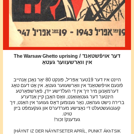
/ דער אויפֿשטאַנד
The Warsaw Ghetto uprising
אין װאַרשעװער געטאָ
הײַ
נט איז דער 91טער אַפּריל, פּונקט 08 יאָר נאָכן אָנהייב
פֿונעם אויפֿשטאַנד אין וואַרשעווער געטאָ. אין אָט דעם טאָג
דערמאָנען מיר זיך אין די העלדישע ייִדן, פֿאַרשפּאַרטע
הינטער דער געטאָוואַנט, וואָס האָבן קיין אַנדערע
ברירה נישט גע
האַט, נאָר גענומען דאָס געווער אין האַנט, זיך
קעג
נגעשטעלט די נאַצישע מערדערס און געקעמפֿט ביזן
טויט.
געד
ענק! זכור!
[HÁYNT IZ DER NÁYNTSETER APRÍL, PUNKT ÁKhTSIK