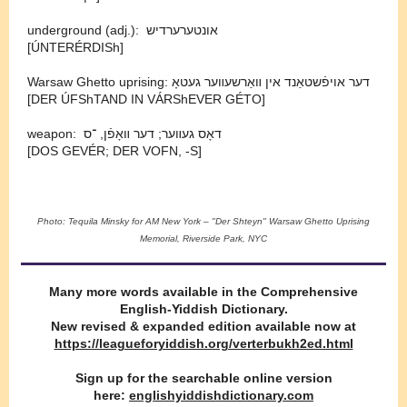
underground (adj.): אונטערערדיש
[ÚNTERÉRDISh]
Warsaw Ghetto uprising: דער אויפֿשטאַנד אין װאַרשעװער געטאָ
[DER ÚFShTAND IN VÁRShEVER GÉTO]
weapon: דאָס געװער; דער װאָפֿן, ־⁠ס
[DOS GEVÉR; DER VOFN, -⁠S]
Photo: Tequila Minsky for AM New York – "Der Shteyn" Warsaw Ghetto Uprising
Memorial, Riverside Park, NYC
Many more words available in the Comprehensive
‭English-Yiddish Dictionary.
New revised & expanded edition available now at
https://leagueforyiddish.org/verterbukh2ed.html
Sign up for the searchable online version
here:
englishyiddishdictionary.com