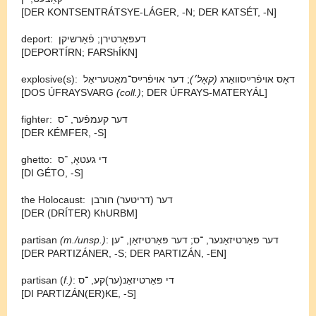
[DER KONTSENTRÁTSYE-⁠LÁGER, -⁠N; DER KATSÉT, -⁠N]
deport: דעפּאָרטירן; פֿאַרשיקן
[DEPORTÍRN; FARShÍKN]
explosive(s): דאָס אױפֿרײַסװאַרג
(קאָל׳)
; דער אױפֿרײַס־⁠מאַטעריאַל
[DOS ÚFRAYSVARG
(coll.)
; DER ÚFRAYS-⁠MATERYÁL]
fighter: דער קעמפֿער, ־⁠ס
[DER KÉMFER, -⁠S]
ghetto: די געטאָ, ־⁠ס
[DI GÉTO, -⁠S]
the Holocaust: דער (דריטער) חורבן
[DER (DRÍTER) KhURBM]
partisan
(m./unsp.)
: דער פּאַרטיזאַנער, ־⁠ס; דער פּאַרטיזאַן, ־⁠ען
[DER PARTIZÁNER, -⁠S; DER PARTIZÁN, -⁠EN]
partisan (
f.)
: די פּאַרטיזאַנ(ער)קע, ־⁠ס
[DI PARTIZÁN(ER)KE, -⁠S]