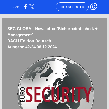
Join Our Email List
SHARE:
SEC GLOBAL
Newsletter 'Sicherheitstechnik +
Management'
DACH Edition Deutsch
Ausgabe 42-24 06.12.2024