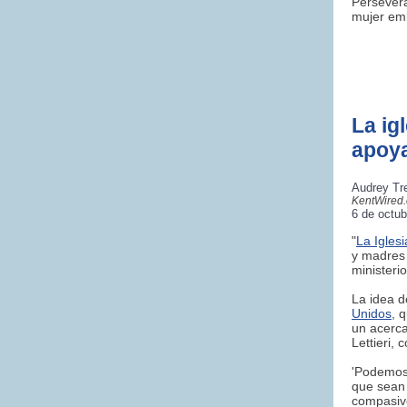
Persevera
mujer emb
La ig
apoya
Audrey Tr
KentWired
6 de octub
"
La Iglesi
y madres 
ministeri
La idea d
Unidos
, 
un acerca
Lettieri,
'Podemos
que sean 
compasivo