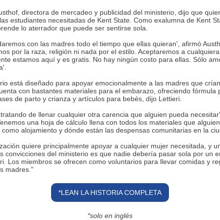
sthof, directora de mercadeo y publicidad del ministerio, dijo que qui
las estudiantes necesitadas de Kent State. Como exalumna de Kent Sta
ende lo aterrador que puede ser sentirse sola.
aremos con las madres todo el tiempo que ellas quieran', afirmó Austh
os por la raza, religión ni nada por el estilo. Aceptaremos a cualquiera
te estamos aquí y es gratis. No hay ningún costo para ellas. Sólo am
'.
erio está diseñado para apoyar emocionalmente a las madres que crían 
uenta con bastantes materiales para el embarazo, ofreciendo fórmula 
ases de parto y crianza y artículos para bebés, dijo Lettieri.
tratando de llenar cualquier otra carencia que alguien pueda necesitar',
 'Tenemos una hoja de cálculo llena con todos los materiales que alguie
, como alojamiento y dónde están las despensas comunitarias en la ciu
zación quiere principalmente apoyar a cualquier mujer necesitada, y u
es convicciones del ministerio es que nadie debería pasar sola por un
ieri. Los miembros se ofrecen como voluntarios para llevar comidas y re
as madres."
*LEAN LA HISTORIA COMPLETA
*solo en inglés