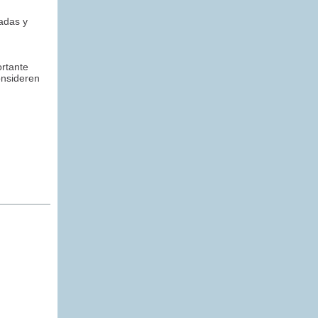
adas y
ortante
onsideren