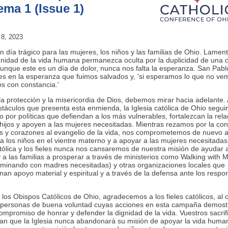
ema 1 (Issue 1)
8, 2023
n día trágico para las mujeres, los niños y las familias de Ohio. Lame
gnidad de la vida humana permanezca oculta por la duplicidad de una c
unque este es un día de dolor, nunca nos falta la esperanza. San Pabl
es en la esperanza que fuimos salvados y, 'si esperamos lo que no vem
s con constancia.'
la protección y la misericordia de Dios, debemos mirar hacia adelante.
stáculos que presenta esta enmienda, la Iglesia católica de Ohio segui
o por políticas que defiendan a los más vulnerables, fortalezcan la rela
hijos y apoyen a las mujeres necesitadas. Mientras rezamos por la co
s y corazones al evangelio de la vida, nos comprometemos de nuevo 
a los niños en el vientre materno y a apoyar a las mujeres necesitadas
atólica y los fieles nunca nos cansaremos de nuestra misión de ayudar a
 a las familias a prosperar a través de ministerios como Walking with 
minando con madres necesitadas) y otras organizaciones locales que
nan apoyo material y espiritual y a través de la defensa ante los respo
 los Obispos Católicos de Ohio, agradecemos a los fieles católicos, al c
s personas de buena voluntad cuyas acciones en esta campaña demost
ompromiso de honrar y defender la dignidad de la vida. Vuestros sacrif
n que la Iglesia nunca abandonará su misión de apoyar la vida huma