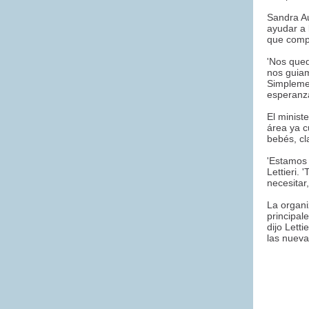
Sandra Au
ayudar a 
que compr
'Nos qued
nos guiam
Simplemen
esperanza
El minist
área ya c
bebés, cl
'Estamos 
Lettieri.
necesitar
La organi
principal
dijo Lett
las nuev