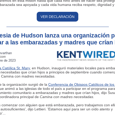
remos en esta misión hasta que cada niño antes de nacer sea proteg
arazada sea apoyada y cada vida humana reciba respeto, dignidad y j
VER DECLARACIÓN
lesia de Hudson lanza una organización 
r a las embarazadas y madres que crían 
evarthan
.com
re de 2023
a Católica St. Mary
, en Hudson, inauguró materiales locales para emb
necesitadas que crían hijos a principios de septiembre cuando comen
o Camina con madres necesitadas.
e la organización surgió de la
Conferencia de Obispos Católicos de los
que animó a las iglesias de todo el país a participar en el programa par
miento comunitario a embarazadas y madres que crían hijos, dijo Sus
 coordinadora principal de
Camina con madres necesitadas.
 comenzar con alguien que está embarazada, pero trabajamos con ell
autosuficientes', dijo Lettieri. 'Estamos aquí para ser un oído atento y
'...