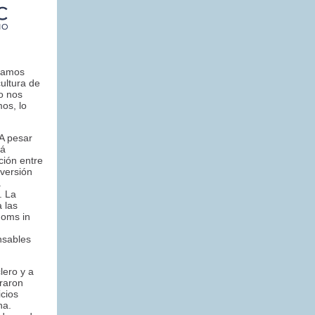
ntamos
ultura de
o nos
os, lo
 A pesar
rá
ción entre
nversión
a
. La
 las
Moms in
nsables
lero y a
raron
icios
na.