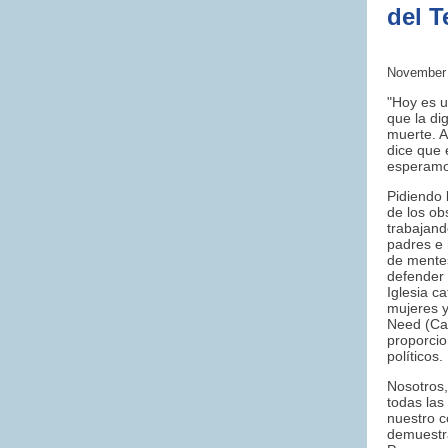
del T
November 
"
Hoy es u
que la di
muerte. A
dice que 
esperamo
Pidiendo 
de los ob
trabajand
padres e 
de mente
defender 
Iglesia c
mujeres y
Need (Ca
proporcio
políticos.
Nosotros,
todas la
nuestro c
demuestra