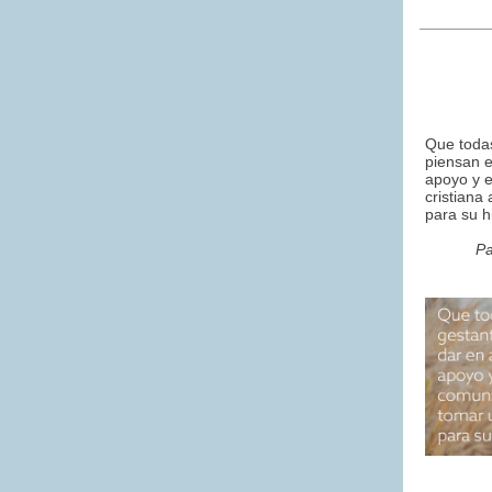
Que toda
piensan e
apoyo y e
cristiana
para su hi
Pa