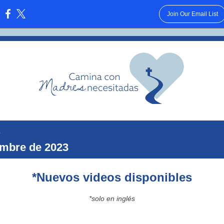
Join Our Email List
:
n
mbre de 2023
*Nuevos videos disponibles
*solo en inglés