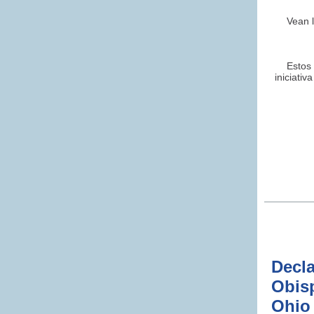
Vean 
Estos 
iniciati
Decla
Obis
Ohio 