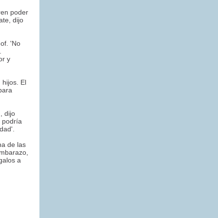
eren poder
te, dijo
of. 'No
.
or y
hijos. El
para
 dijo
n podría
dad'.
na de las
 embarazo,
galos a