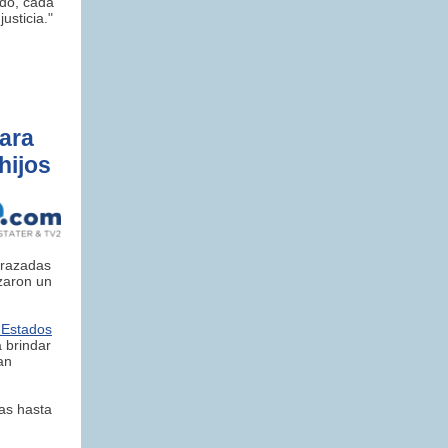
ido, cada
usticia.
"
para
hijos
arazadas
zaron un
 Estados
a brindar
an
as hasta