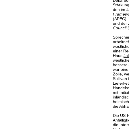
Dekarbon
Stärkung
den im J
Framewor
(APEC). 
und der 
Council
Spreche
arbeitne
westlich
einer Re
Haus
Ja
westlich
bessere 
war eine
Zölle, we
Sullivan
Lieferke
Handelss
mit Init
inländis
heimisch
die Abhä
Die US-
Anfällig
die Inte