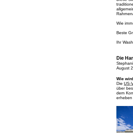
traditio
allgemei
Rahmena
Wie imme
Beste G
Ihr Was
Die Han
Stephan
August 
Wie wird
Die
US-V
über bes
dem Kong
erheben 