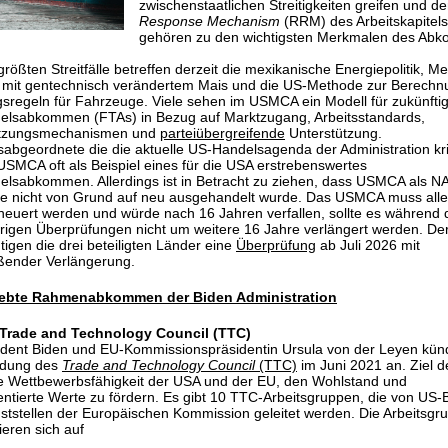
zwischenstaatlichen Streitigkeiten greifen und d
Response Mechanism
(RRM) des Arbeitskapitels
gehören zu den wichtigsten Merkmalen des Ab
größten Streitfälle betreffen derzeit die mexikanische Energiepolitik, M
mit gentechnisch verändertem Mais und die US-Methode zur Berechn
sregeln für Fahrzeuge. Viele sehen im USMCA ein Modell für zukünfti
elsabkommen (FTAs) in Bezug auf Marktzugang, Arbeitsstandards,
tzungsmechanismen und
parteiübergreifende
Unterstützung.
abgeordnete die die aktuelle US-Handelsagenda der Administration krit
SMCA oft als Beispiel eines für die USA erstrebenswertes
elsabkommen. Allerdings ist in Betracht zu ziehen, dass USMCA als N
e nicht von Grund auf neu ausgehandelt wurde. Das USMCA muss alle
neuert werden und würde nach 16 Jahren verfallen, sollte es während 
rigen Überprüfungen nicht um weitere 16 Jahre verlängert werden. Der
tigen die drei beteiligten Länder eine
Überprüfung
ab Juli 2026 mit
ßender Verlängerung.
ebte Rahmenabkommen der Biden Administration
 Trade and Technology Council (TTC)
dent Biden und EU-Kommissionspräsidentin Ursula von der Leyen kün
ndung des
Trade and Technology Council
(TTC)
im Juni 2021 an. Ziel 
die Wettbewerbsfähigkeit der USA und der EU, den Wohlstand und
entierte Werte zu fördern. Es gibt 10 TTC-Arbeitsgruppen, die von US
ststellen der Europäischen Kommission geleitet werden. Die Arbeitsgr
ieren sich auf