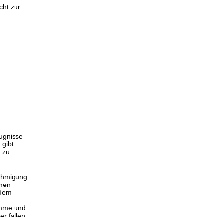
cht zur
fugnisse
 gibt
e zu
ehmigung
men
rdem
amme und
r fallen