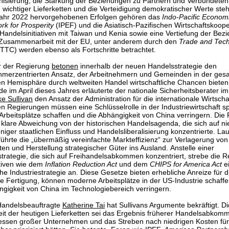
isierung, die Stärkung der Beziehungen zu Partnern und Verbündeten,
 wichtiger Lieferketten und die Verteidigung demokratischer Werte ste
ahr 2022 hervorgehobenen Erfolgen gehören das
Indo-Pacific Econom
k for Prosperity
(IPEF) und die Asiatisch-Pazifischen Wirtschaftskoope
Handelsinitiativen mit Taiwan und Kenia sowie eine Vertiefung der Bez
Zusammenarbeit mit der EU, unter anderem durch den
Trade and Tec
(TTC) werden ebenso als Fortschritte betrachtet.
r der Regierung
betonen
innerhalb der neuen Handelsstrategie den
hmerzentrierten Ansatz, der Arbeitnehmern und Gemeinden in der ges
en Hemisphäre durch weltweiten Handel wirtschaftliche Chancen bieten s
de im April dieses Jahres erläuterte der nationale Sicherheitsberater 
ke Sullivan
den Ansatz der Administration für die internationale Wirtschaf
en Regierungen müssen eine Schlüsselrolle in der Industriewirtschaft sp
Arbeitsplätze schaffen und die Abhängigkeit von China verringern. Die
 klare Abweichung von der historischen Handelsagenda, die sich auf ni
niger staatlichen Einfluss und Handelsliberalisierung konzentrierte. Lau
 führte die „übermäßig vereinfachte Markteffizienz“ zur Verlagerung von
tten und Herstellung strategischer Güter ins Ausland. Anstelle einer
trategie, die sich auf Freihandelsabkommen konzentriert, strebe die 
iativen wie dem
Inflation Reduction Act
und dem
CHIPS for America Act
e
che Industriestrategie an. Diese Gesetze bieten erhebliche Anreize für d
e Fertigung, können moderne Arbeitsplätze in der US-Industrie schaff
ngigkeit von China im Technologiebereich verringern.
Handelsbeauftragte
Katherine Tai
hat Sullivans Argumente bekräftigt. Di
keit der heutigen Lieferketten sei das Ergebnis früherer Handelsabkomm
ressen großer Unternehmen und das Streben nach niedrigen Kosten für