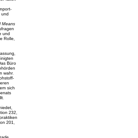
,
mport-
n und
d Means
sfragen
e und
e Rolle,
rfassung,
inigten
Das Büro
ehörden
n wahr.
ohstoff-
deren
dem sich
Senats
lt.
iedet,
tion 232,
praktiken
on 201,
rade