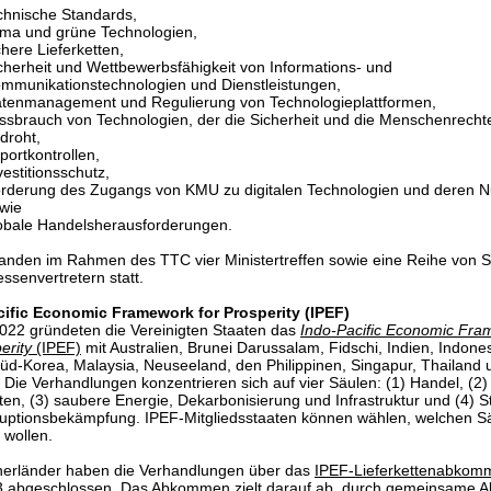
chnische Standards,
ima und grüne Technologien,
chere Lieferketten,
cherheit und Wettbewerbsfähigkeit von Informations- und
mmunikationstechnologien und Dienstleistungen,
tenmanagement und Regulierung von Technologieplattformen,
ssbrauch von Technologien, der die Sicherheit und die Menschenrecht
droht,
portkontrollen,
vestitionsschutz,
rderung des Zugangs von KMU zu digitalen Technologien und deren 
wie
obale Handelsherausforderungen.
fanden im Rahmen des TTC vier Ministertreffen sowie eine Reihe von 
essenvertretern statt.
cific Economic Framework for Prosperity (IPEF)
022 gründeten die Vereinigten Staaten d
as
Indo-Pacific Economic Fr
perity
(IPEF)
mit Australien, Brunei Darussalam, Fidschi, Indien, Indone
üd-Korea, Malaysia, Neuseeland, den Philippin
en, Singapur, Thailand 
 Die Verhandlungen konzentrieren sich auf vier Säulen: (1) Handel, (2)
tten, (3) saubere Energie, Dekarbonisierung und Infrastruktur und (4) 
uptionsbekämpfung. IPEF-Mitgliedsstaaten können wählen, welchen Sä
n wollen.
nerländer haben die Verhandlungen über d
as
IPEF-Lieferkettenabkom
 abgeschlossen. Das Abkommen zielt darauf ab, durch gemeinsame Akt