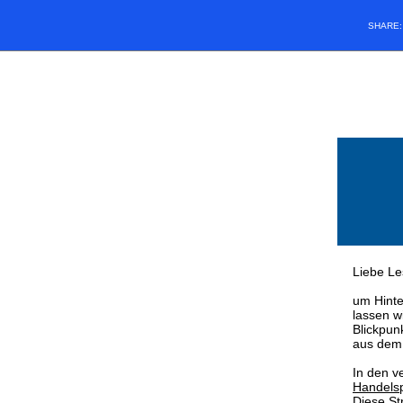
SHARE
Liebe Le
um Hinter
lassen w
Blickpunk
aus dem 
In den v
Handelsp
Diese St