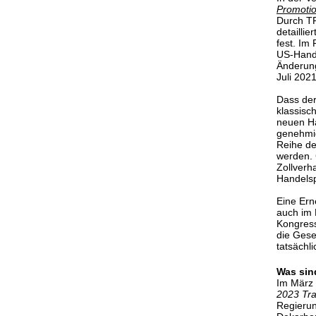
Promotio
Durch TP
detailli
fest. Im
US-Hande
Änderung
Juli 2021
Dass der
klassisc
neuen Ha
genehmig
Reihe de
werden. 
Zollverh
Handelsp
Eine Ern
auch im 
Kongress
die Gese
tatsächl
Was sin
Im März 
2023 Tra
Regierun