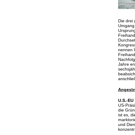
Die drei 
Umgang 
Ursprung
Freihand
Durchse
Kongress
nennen U
Freihand
Nachfolg
Jahre er
sechsjäh
beabsich
anschlie
Angestr
U.S.-EU
US-Präsi
die Grü
ist es, 
marktori
und Dien
konzentr