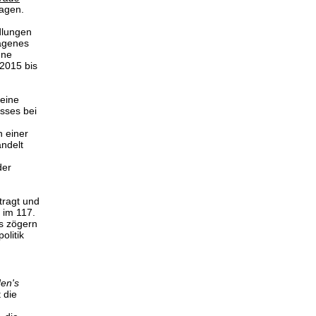
agen.
dlungen
lagenes
hne
2015 bis
keine
sses bei
n einer
ndelt
der
tragt und
 im 117.
s zögern
olitik
den's
t die