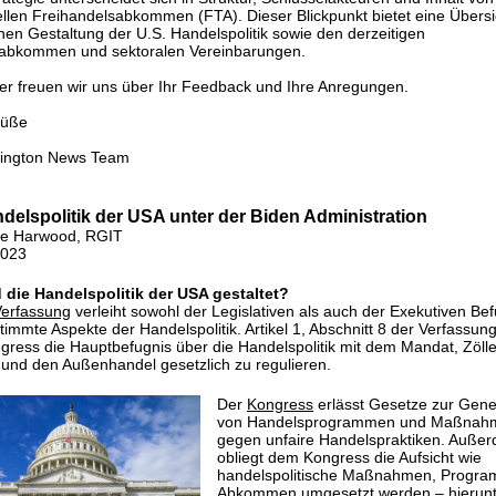
nellen Freihandelsabkommen (FTA). Dieser Blickpunkt bietet eine Übersi
nen Gestaltung der U.S. Handelspolitik sowie den derzeitigen
bkommen und sektoralen Vereinbarungen.
r freuen wir uns über Ihr Feedback und Ihre Anregungen.
rüße
hington News Team
delspolitik der USA unter der Biden Administration
ie Harwood, RGIT
2023
 die Handelspolitik der USA gestaltet?
erfassung
verleiht sowohl der Legislativen als auch der Exekutiven Be
timmte Aspekte der Handelspolitik. Artikel 1, Abschnitt 8 der Verfassung
ress die Hauptbefugnis über die Handelspolitik mit dem Mandat, Zöll
und den Außenhandel gesetzlich zu regulieren.
Der
Kongress
erlässt Gesetze zur Gen
von Handelsprogrammen und Maßnah
gegen unfaire Handelspraktiken. Auße
obliegt dem Kongress die Aufsicht wie
handelspolitische Maßnahmen, Progr
Abkommen umgesetzt werden – hierunte