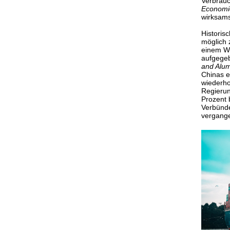
Verbrauc
Economi
wirksams
Historis
möglich 
einem We
aufgege
and Alu
Chinas e
wiederho
Regierun
Prozent 
Verbünde
vergange