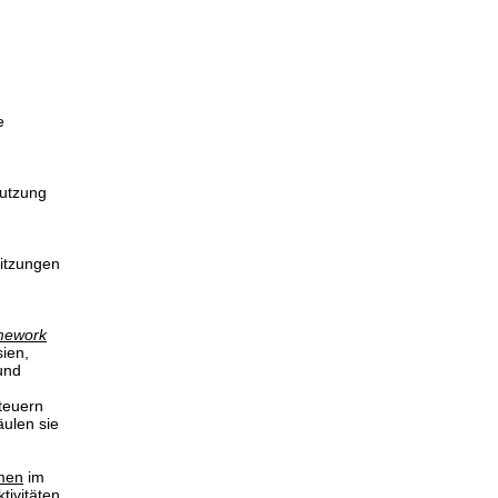
e
Nutzung
Sitzungen
amework
sien,
und
Steuern
ulen sie
men
im
ivitäten