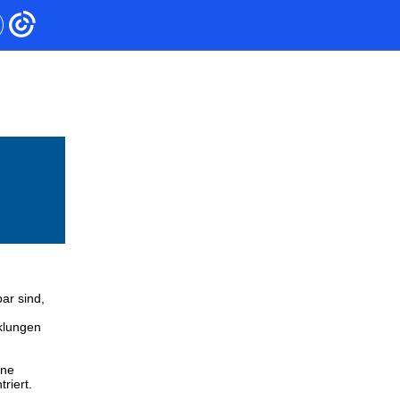
bar sind,
m
cklungen
ine
riert.