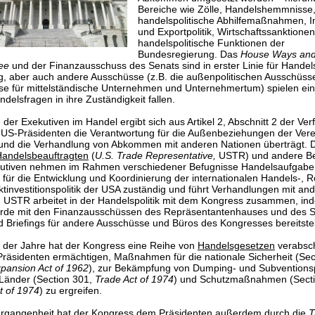
Bereiche wie Zölle, Handelshemmnisse
handelspolitische Abhilfemaßnahmen, I
und Exportpolitik, Wirtschaftssanktione
handelspolitische Funktionen der
Bundesregierung. Das
House Ways an
tee
und der Finanzausschuss des Senats sind in erster Linie für Handel
g, aber auch andere Ausschüsse (z.B. die außenpolitischen Ausschüss
e für mittelständische Unternehmen und Unternehmertum) spielen ein
delsfragen in ihre Zuständigkeit fallen.
e der Exekutiven im Handel ergibt sich aus Artikel 2, Abschnitt 2 der Ve
US-Präsidenten die Verantwortung für die Außenbeziehungen der Vere
und die Verhandlung von Abkommen mit anderen Nationen überträgt. 
andelsbeauftragten
(
U.S. Trade Representative,
USTR) und andere B
kutiven nehmen im Rahmen verschiedener Befugnisse Handelsaufgabe
 für die Entwicklung und Koordinierung der internationalen Handels-, R
ktinvestitionspolitik der USA zuständig und führt Verhandlungen mit an
 USTR arbeitet in der Handelspolitik mit dem Kongress zusammen, in
örde mit den Finanzausschüssen des Repräsentantenhauses und des 
d Briefings für andere Ausschüsse und Büros des Kongresses bereitstel
 der Jahre hat der Kongress eine Reihe von
Handelsgesetzen
verabsch
Präsidenten ermächtigen, Maßnahmen für die nationale Sicherheit (Sec
pansion Act of 1962
), zur Bekämpfung von Dumping- und Subventions
Länder (Section 301,
Trade Act of 1974
) und Schutzmaßnahmen (Secti
t of 1974
) zu ergreifen.
ergangenheit hat der Kongress dem
Präsidenten
außerdem durch die
T