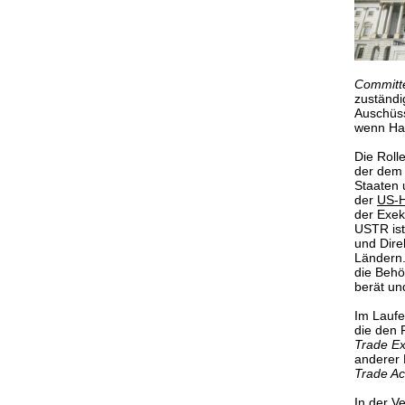
Commit
zuständi
Auschüss
wenn Han
Die Roll
der dem 
Staaten 
der
US-H
der Exe
USTR ist
und Dire
Ländern.
die Beh
berät un
Im Laufe
die den 
Trade Ex
anderer 
Trade Ac
In der V