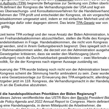
n Authority
(TPA)
begrenzte Befugnisse zur Senkung von Zöllen übertr
A definiert der Kongress die Verhandlungsziele der USA und legt ein
ertes Überwachungs- und Konsultationsverfahren für die Handelsverhan
 Rahmen der TPA prüft und entscheidet der Kongress, ob ein vorgesch
lsabkommen umgesetzt wird, indem er mit einfacher Mehrheit und o
santräge dafür oder dagegen stimmt. Das letzte
TPA-Gesetz
war von 
 gültig.
zeit keine TPA vorliegt und der neue Ansatz der Biden Administration, 
hen Freihandelsabkommen abzuschließen, stellen die Rolle des Kongre
ndelsinitiativen in Frage. Handelsabkommen, die nicht vom Kongress
t werden, sind in ihrem Geltungsbereich begrenzt. Dies spiegelt sich i
r Rahmenabkommen wider, die derzeit von der Administration ausgeha
Gesetzgeber kritisieren, dass sie weder den Marktzugang (durch
andlungen) noch die Durchsetzbarkeit gewährleisten – zwei Merkmale 
olitik, für die der Kongress nach eigener Aussage zuständig sei.
euerung der TPA wurde bislang noch nicht von der Administration bean
Kongress scheint die Stimmung hierfür ambivalent zu sein. Zwar wurde
 eine Gesetzesvorlage zur Erneuerung des TPA eingebracht, allerding
tzgeber jetzt im 118. Kongress, die Verhandlungsmacht in der Handelsp
ich an die Exekutive abzutreten.
d die handelspolitischen Prioritäten der Biden Regierung?
dieses Jahres veröffentlichte das USTR-Büro den
Bericht
President Bi
de Policy Agenda and 2022 Annual Report to Congress
. Hierin definier
g eine Handelsagenda, in deren Mittelpunkt die Arbeitnehmer, die