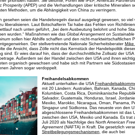
her priorisiert hätten. Sie betonte, Foren wie IPEF,
Americas Partnershi
c Prosperity
(APEP) und die Verhandlungen über kritische Mineralien s
ten Methoden, um die Abhängigkeit von China zu verringern.
ch gesehen seien die Handelsregeln darauf ausgelegt gewesen, so viel 
zu liberalisieren. Laut Botschafterin Tai habe das Fehlen von Richtlinie
ttlauf nach unten geführt, „bei dem Ausbeutung belohnt und hohe St
ben wurden.“ Maßnahmen wie das
Global Arrangement on Sustainable
minum
sollen hier Abhilfe schaffen und den nicht-marktwirtschaftlichen P
ntgegenwirken. Der stellvertretende Nationale Sicherheitsberater
Mike 
lte die Ansicht, dass Zölle nicht das Kernstück der Handelspolitik diese
g sind. Er wies darauf hin, dass der durchschnittliche Zollsatz der USA
betrage. Außerdem sei der Handel zwischen den USA und ihren wichti
ten organisch gewachsen und habe sich mit Partnern wie Südostasien
nen Jahren sogar verdoppelt.
Freihandels
abkommen
Aktuell unterhalten die USA
Freihandelsabkomm
mit 20 Ländern: Australien, Bahrain, Kanada, Chi
Kolumbien, Costa Rica, Dominikanische Republik
Salvador, Guatemala, Honduras, Israel, Jordanie
Mexiko, Marokko, Nicaragua, Oman, Panama, P
Singapur und Südkorea. Das neueste von den 
abgeschlossene Freihandelsabkommen ist das
zwischen den USA, Mexiko und Kanada. Es trat 
Juli 2020 als Nachfolge des N
orth American Fre
Agreement
(NAFTA) in Kraft. Die gesetzlich vera
Streitbeilegungsmechanismen
, die auch bei