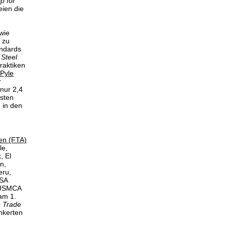
p for
eien die
wie
n zu
andards
 Steel
raktiken
Pyle
r
 nur 2,4
gsten
 in den
en (FTA)
le,
, El
n,
eru,
USA
 USMCA
am 1.
e Trade
nkerten