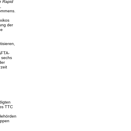
er
Rapid
,
kommens.
exikos
ung der
ge
isieren,
AFTA-
 sechs
der
zeit
digten
des TTC
-Behörden
uppen