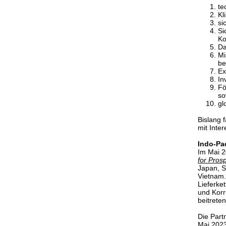
te
Kl
si
Si
Ko
Da
Mi
be
Ex
In
Fö
so
gl
Bislang 
mit Inter
Indo-Pa
Im Mai 2
for Pros
Japan, S
Vietnam.
Lieferke
und Korr
beitrete
Die Part
Mai 2023