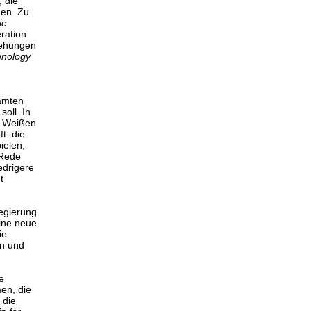
 die
hen. Zu
ic
ration
iehungen
hnology
amten
oll. In
im Weißen
t: die
ielen,
 Rede
edrigere
t
Regierung
ine neue
ie
en und
e
en, die
 die