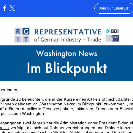
Join Our Email List
:
ser:innen,
gründe zu beleuchten, die in der Kürze eines Artikels oft nicht darstell
ir Ihnen gelegentlich „Washington News: Im Blickpunkt“ zukommen. „I
t“ erläutert detaillierte Gesetzespakete, Initiativen, Trends oder Entwi
politischen Washington.
ergangenen zwei Jahren hat die Administration unter Präsident Biden e
olitik
verfolgt, die sich auf Rahmenvereinbarungen und Dialoge konzent
rategie unterscheidet sich in Struktur, Schlüsselakteuren und Inhalt von