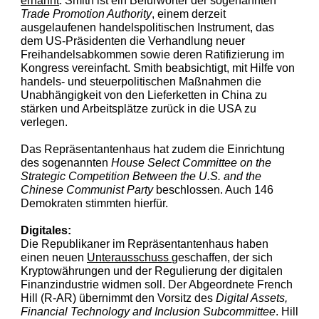
ernannt
. Smith ist ein Befürworter der sogenannten
Trade Promotion Authority
, einem derzeit
ausgelaufenen handelspolitischen Instrument, das
dem US-Präsidenten die Verhandlung neuer
Freihandelsabkommen sowie deren Ratifizierung im
Kongress vereinfacht. Smith beabsichtigt, mit Hilfe von
handels- und steuerpolitischen Maßnahmen die
Unabhängigkeit von den Lieferketten in China zu
stärken und Arbeitsplätze zurück in die USA zu
verlegen.
Das Repräsentantenhaus hat zudem die Einrichtung
des sogenannten
House Select Committee on the
Strategic Competition Between the U.S. and the
Chinese Communist Party
beschlossen. Auch 146
Demokraten stimmten hierfür.
Digitales:
Die Republikaner im Repräsentantenhaus haben
einen neuen
Unterausschuss
geschaffen, der sich
Kryptowährungen und der Regulierung der digitalen
Finanzindustrie widmen soll. Der Abgeordnete French
Hill (R-AR) übernimmt den Vorsitz des
Digital Assets,
Financial Technology and Inclusion Subcommittee
. Hill