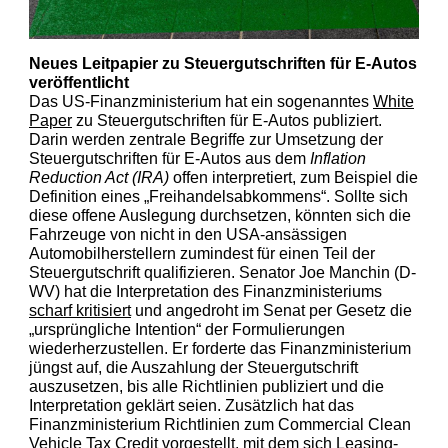
Neues Leitpapier zu Steuergutschriften für E-Autos
veröffentlicht
Das US-
Finanzministerium hat ein sogenanntes
White
Paper
zu Steuergutschriften für E-Autos publiziert.
Darin werden zentrale Begriffe zur Umsetzung der
Steuergutschriften für E-Autos aus dem
Inflation
Reduction Act (IRA)
offen interpretiert, zum Beispiel die
Definition eines „Freihandelsabkommens“. Sollte sich
diese offene Auslegung durchsetzen, könnten sich die
Fahrzeuge von nicht in den USA-ansässigen
Automobilherstellern zumindest für einen Teil der
Steuergutschrift qualifizieren. Senator Joe Manchin (D-
WV) hat die Interpretation des Finanzministeriums
scharf kritisiert
und angedroht im Senat per Gesetz die
„ursprüngliche Intention“ der Formulierungen
wiederherzustellen. Er forderte das Finanzministerium
jüngst auf, die Auszahlung der Steuergutschrift
auszusetzen, bis alle Richtlinien publiziert und die
Interpretation geklärt seien. Zusätzlich hat das
Finanzministerium Richtlinien zum Commercial Clean
Vehicle Tax Credit vorgestellt, mit dem sich Leasing-