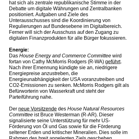
hat sich als zentrale republikanische Stimme in der
Debatte um digitale Währungen und Zentralbanken
positioniert. Aufgaben und Ziele des
Unterausschusses sind die Koordinierung von
Regulierungen auf Bundesebene im Digitalbereich.
Ferner will sich der Ausschuss auf den Zugang zu
digitalen Finanzprodukten für alle Bürger fokussieren.
Energie:
Das
House Energy and Commerce Committee
wird
fortan von Cathy McMorris Rodgers (R-WA)
geführt
.
Nach ihrer Ernennung kündigte sie an, niedrigere
Energiepreise anzustreben, die
Energieunabhängigkeit der USA voranzutreiben und
CO2-Emissionen zu senken. McMorris Rodgers gilt als
Befürworterin von Wasserkraft und steht der
Parteiführung nahe.
Der
neue Vorsitzende
des
House Natural Resources
Committee
ist Bruce Westerman (R-AR). Dieser
signalisierte seine Unterstützung für mehr US-
Förderung von Öl und Gas sowie für die Förderung
seltener Erden und kritischer Mineralien. Dies solle im
Rahmen des breit angelegten Ziels geschehen,