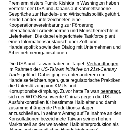
Premierministers Fumio Kishida in Washington haben
Vertreter der USA und Japans auf Kabinettsebene
Gespräche zur Handels- und Wirtschaftspolitik geführt.
Beide Länder unterzeichneten eine
Kooperationsvereinbarung zur
Förderung
internationaler Arbeitsnormen und Menschenrechte in
Lieferketten. Die dabei eingerichtete Taskforce plant
einen Informationsaustausch über Zoll- und
Handelspolitik sowie den Dialog mit Unternehmen und
Arbeitnehmerorganisationen.
Die USA und Taiwan haben in T
aipeh
Verhandlungen
im Rahmen der
US-Taiwan Initiative on 21st-Century
Trade
geführt. Dabei ging es unter anderem um
Handelserleichterungen, gute regulatorische Praktiken,
die Unterstützung von KMUs und
Korruptionsbekämpfung. Zuvor hatte Taiwan
beantragt
,
sich der WTO-Beschwerde Chinas gegen die US-
Ausfuhrkontrollen für bestimmt
e Halbleiter und damit
zusammenhängende Produktionsanlagen
anzuschließen. In seinem Antrag auf Teilnahme an den
Konsultationen bezeichnete Taiwan seinen hohen
Marktanteil an der weltweiten Halbleiterproduktion als
„klares und wesentliches Handelsinteresse“.