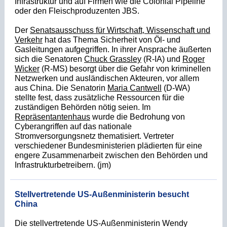
Infrastruktur und auf Firmen wie die Colonial Pipeline
oder den Fleischproduzenten JBS.
Der
Senatsausschuss für Wirtschaft, Wissenschaft und
Verkehr
hat das Thema Sicherheit von Öl- und
Gasleitungen aufgegriffen. In ihrer Ansprache äußerten
sich die Senatoren
Chuck Grassley
(R-IA) und
Roger
Wicker
(R-MS) besorgt über die Gefahr von kriminellen
Netzwerken und ausländischen Akteuren, vor allem
aus China. Die Senatorin
Maria Cantwell
(D-WA)
stellte fest, dass zusätzliche Ressourcen für die
zuständigen Behörden nötig seien. Im
Repräsentantenhaus
wurde die Bedrohung von
Cyberangriffen auf das nationale
Stromversorgungsnetz thematisiert. Vertreter
verschiedener Bundesministerien plädierten für eine
engere Zusammenarbeit zw
ischen den Behörden und
Infrastrukturbetreibern. (jm)
Stellvertretende US-Außenministerin besucht
China
Die stellvertretende US-Außenministerin Wendy