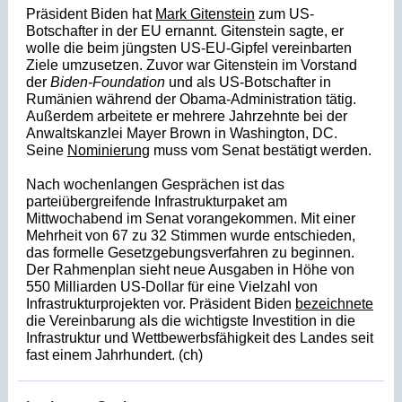
Präsident Biden hat
Mark Gitenstein
zum US-
Botschafter in der EU ernannt. Gitenstein sagte, er
wolle die beim jüngsten US-EU-Gipfel vereinbarten
Ziele umzusetzen. Zuvor war Gitenstein im Vorstand
der
Biden-Foundation
und als US-Botschafter in
Rumänien während der Obama-Administration tätig.
Außerdem arbeitete er mehrere Jahrzehnte bei der
Anwaltskanzlei Mayer Brown in Washington, DC.
Seine
Nominierung
muss vom Senat bestätigt werden.
Nach wochenlangen Gesprächen ist das
parteiübergreifende Infrastrukturpaket am
Mittwochabend im Senat vorangekommen. Mit einer
Mehrheit von 67 zu 32 Stimmen wurde entschieden,
das formelle Gesetzgebungsverfahren zu beginnen.
Der Rahmenplan sieht neue Ausgaben in Höhe von
550 Milliarden US-Dollar für eine Vielzahl von
Infrastrukturprojekten vor. Präsident Biden
bezeichnete
die Vereinbarung als die wichtigste Investition in die
Infrastruktur und We
ttbewerbsfähigkeit des Landes seit
fast einem Jahrhundert. (ch)