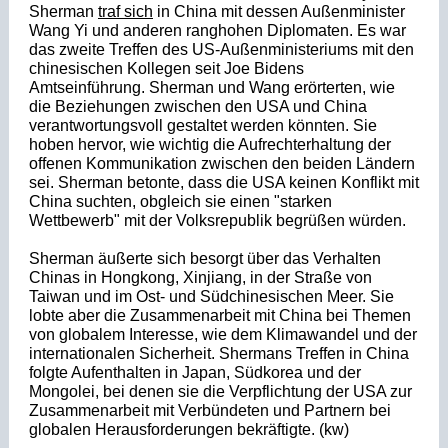
Sher
man
traf sich
in China mit dessen Außenminister
Wang Yi und anderen ranghohen Diplomaten. Es war
das zweite Treffen des US-Außenministeriums mit den
chinesischen Kollegen seit Joe Bidens
Amtseinführung. Sherman und Wang erörterten, wie
die Beziehungen z
wischen den USA und China
verantwortungsvoll gestaltet werden könnten. Sie
hoben hervor, wie wichtig die Aufrechterhaltung der
offenen Kommunikation zwischen den beiden Ländern
sei. Sherman betonte, dass die USA keinen Konflikt mit
China suchten, obgleich sie einen "starken
Wettbewerb" mit der Volksrepublik begrüßen würden.
Sherman äußerte sich besorgt über das Verhalten
Chinas in Hongkong, Xinjiang, in der Straße von
Taiwan und im Ost- und Südchinesischen Meer. Sie
lobte aber die Zusammenarbeit mit China bei Themen
von globalem Interesse, wie dem Klimawandel und der
internationalen Sicherheit. Shermans Treffen in China
folgte Aufenthalten in Japan, Südkorea und der
Mongolei, bei denen sie die Verpflichtung der USA zur
Zusammenarbeit mit Verbündeten und Partnern bei
globalen Herausforderungen bekräftigte. (kw)