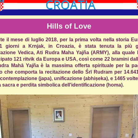
Hills of Love
e il mese di luglio 2018, per la prima volta nella storia E
1 giorni a Krnjak, in Croazia, è stata tenuta la più 
razione Vedica, Ati Rudra Maha Yajña (ARMY), alla quale
ipato 121 ritvik da Europa e USA, così come 22 bramini dall
udra Mahā Yajña è la massima offerta spirituale per la pa
 che comporta la recitazione dello Śrī Rudram per 14.641
contemplazione (japa), unificazione (abhiṣeka), e 1465 volt
a sacra e perdita simbolica dell'identificazione (homa).