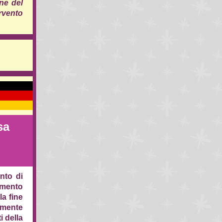
ne del
rvento
sa
nto di
omento
la fine
amente
i della