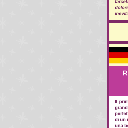
farce
dolor
inevit
R
Il pr
grand
perfet
di un
una be