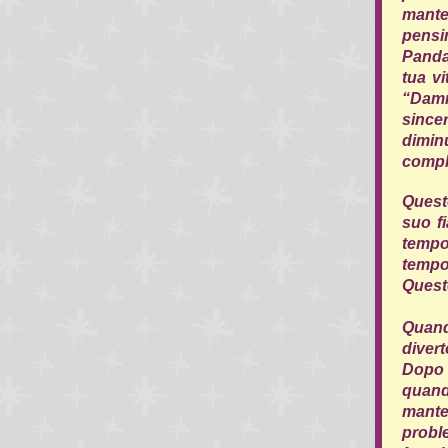
mante
pensin
Panda
tua v
“Damm
since
dimin
compl
Quest
suo fi
tempo,
tempo
Questo
Quand
diver
Dopo a
quand
mante
probl