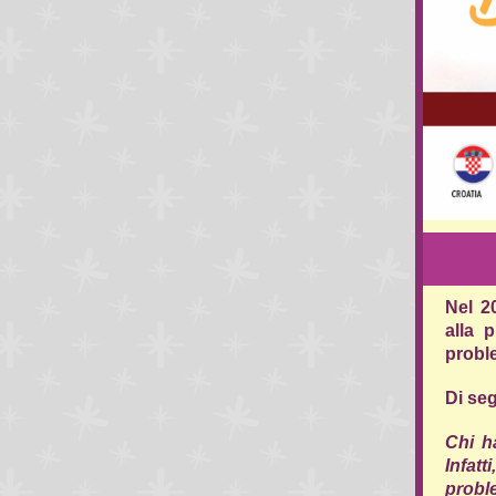
Nel 2
alla 
proble
Di seg
Chi h
Infat
probl