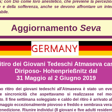
la; con Dio come loro anestetico, che previene la percezio
e e della sofferenza, anche se devono affrontare un inte
abile.
Aggiornamento
Seva
itiro dei Giovani Tedeschi Atmaseva ca
Diriposo- Hohenprießnitz dal
31 Maggio al 2 Giugno 2019
imo ritiro dei giovani tedeschi all'Atmaseva è stato un eve
e sincronicità che aspettavamo si realizzasse nel m
to. Il fine settimana soleggiato e caldo del ritiro è arrivato al
 maggio eccezionalmente piovoso e freddo e sembrava ver
nedizione. Riunire individui (8 giovani e five adulti resident