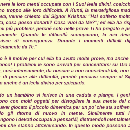
nere le loro menti occupate con i Suoi leela divini, cosicc
o troppo alle loro difficoltà. A Kunti, la meravigliosa ma
va, venne chiesto dal Signor Krishna: “Hai sofferto molto
ita, cosa posso donarti? Cosa vuoi da Me?”; ed ella ha ris
i più problemi, perché solo nelle prove Ti ho pregato e p
ramente. Quando le difficoltà scompaiono, la mia dev
uisce di conseguenza. Durante i momenti difficili d
etamente da Te.”
o è il motive per cui ella ha avuto molte prove, ma anche 
anco! I problemi le sono arrivati per concentrarsi su Dio t
 così intensamente, da riuscire a non considerali tali; no
 di pensare alle difficoltà, perché pensava sempre al Si
 anche è un leela divino per spiegarlo.
o un bambino si ferisce in una caduta e piange, i genit
tono con molti oggetti per distogliere la sua mente dal d
ver giocato il piccolo dimentica per un po’ che sta soffren
o gli ritorna di nuovo in mente. Similmente tutti i
ngono i devoti occupati a pensarMi, distraendoli mentalmen
emi che stanno attraversando. In questo modo possono 