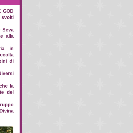
BE GOD
svolti
e Seva
e alla
via in
ccolta
ini di
iversi
che la
te del
ruppo
Divina