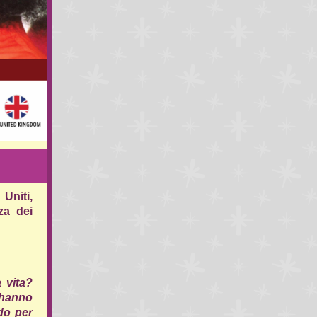
 Uniti,
za dei
 vita?
 hanno
do per