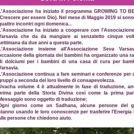
L'Associazione ha iniziato il programma GROWING TO 
(Crescere per essere Dio). Nel mese di Maggio 2019 si sono 
quattro incontri ogni domenica...
L'Associazione ha iniziato a cooperare con l'Associazion
Varsavia che da da mangiare ai senzatetto cinque volt
settimana da due anni a questa parte.
L'Associazione insieme all'Associazione
Seva
Varsa
occasione della giornata dei bambini ha organizzato una ra
di dolciumi per i bambini di una casa di cura per bamb
Varsavia.
L'Associazione continua a fare seminari e conferenze per d
gruppi a seconda del loro livello di consapevolezza.
Uvacha volume 4 è attualmente in fase di traduzione, an
prima parte della Storia Divina così come la prima par
Messaggio sono oggetto di traduzione;
Ogni giorno come un Sadhana, alcune persone del g
stanno usando le loro conoscenze per trasferire l'Energia 
alle persone che chiedono aiuto.