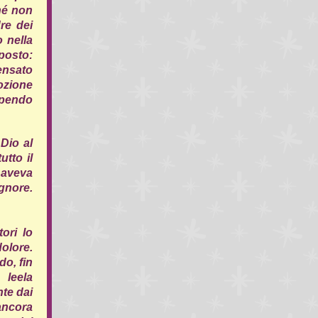
hé non
dre dei
 nella
posto:
ensato
ozione
ipendo
Dio al
utto il
n aveva
gnore.
ori lo
olore.
do, fin
 leela
te dai
ancora