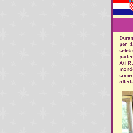
Durant
per 1
celeb
partec
Ati R
mondo
come 
offert