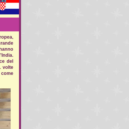
uropea,
grande
 hanno
'India.
ce del
 volte
e come