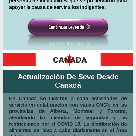
personas de ideas afines que se presentaron para
apoyar la causa de servir a los indigentes.
Actualización De
Seva
Desde
Canadá
En Canadá Se llevaron a cabo actividades de
servicio en colaboración con varias ONG’s en las
provincias de Alberta, Montreal y Toronto,
atendiendo las medidas de seguridad y las
restricciones por el COVID 19. La distribución de
alimentos se lleva a cabo diariamente en el Área