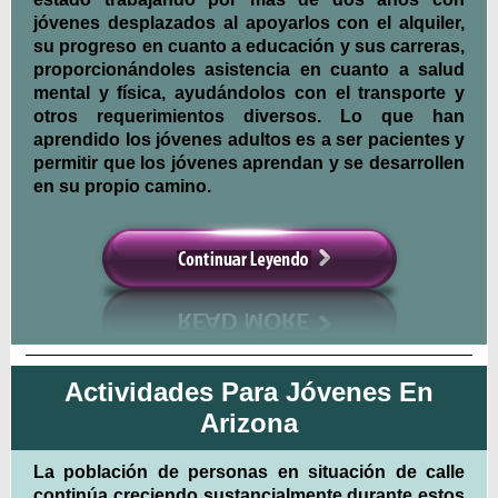
jóvenes desplazados al apoyarlos con el alquiler,
su progreso en cuanto a educación y sus carreras,
proporcionándoles asistencia en cuanto a salud
mental y física, ayudándolos con el transporte y
otros requerimientos diversos. Lo que han
aprendido los jóvenes adultos es a ser pacientes y
permitir que los jóvenes aprendan y se desarrollen
en su propio camino.
Actividades Para Jóvenes En
Arizona
La población de personas en situación de calle
continúa creciendo sustancialmente durante estos