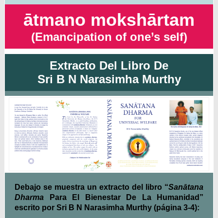
ātmano mokshārtam
(Emancipation of one’s self)
Extracto Del Libro De
Sri B N Narasimha Murthy
Debajo se muestra un extracto del libro “
Sanātana
Dharma
Para El Bienestar De La Humanidad”
escrito por Sri B N Narasimha Murthy (página 3-4):