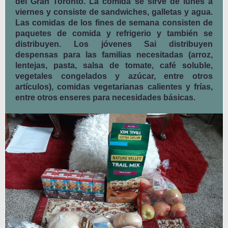
del Gran Toronto. La comida se sirve de lunes a
viernes y consiste de sandwiches, galletas y agua.
Las comidas de los fines de semana consisten de
paquetes de comida y refrigerio y también se
distribuyen. Los jóvenes Sai distribuyen
despensas para las familias necesitadas (arroz,
lentejas, pasta, salsa de tomate, café soluble,
vegetales congelados y azúcar, entre otros
artículos), comidas vegetarianas calientes y frías,
entre otros enseres para necesidades básicas.