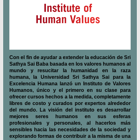
Con el fin de ayudar a extender la educación de Sri
Sathya Sai Baba basada en los valores humanos al
mundo y resucitar la humanidad en la raza
humana, la Universidad Sri Sathya Sai para la
Excelencia Humana lanzó un Instituto de Valores
Humanos, único y el primero en su clase para
ofrecer cursos hechos a la medida, completamente
libres de costo y curados por expertos alrededor
del mundo. La visión del instituto es desarrollar
mejores seres humanos en sus esferas
profesionales y personales, al hacerlos más
sensibles hacia las necesidades de la sociedad y
explorando formas de contribuir a la misma de una