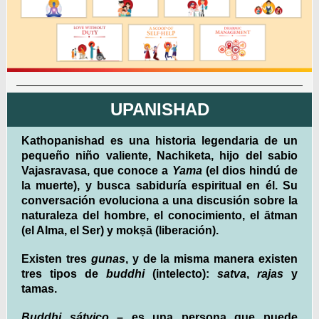
UPANISHAD
Kathopanishad es una historia legendaria de un
pequeño niño valiente, Nachiketa, hijo del sabio
Vajasravasa, que conoce a
Yama
(el dios hindú de
la muerte), y busca sabiduría espiritual en él. Su
conversación evoluciona a una discusión sobre la
naturaleza del hombre, el conocimiento, el ātman
(el Alma, el Ser) y mokṣā (liberación).
Existen tres
gunas
, y de la misma manera existen
tres tipos de
buddhi
(intelecto):
satva
,
rajas
y
tamas.
Buddhi sátvico
– es una persona que puede