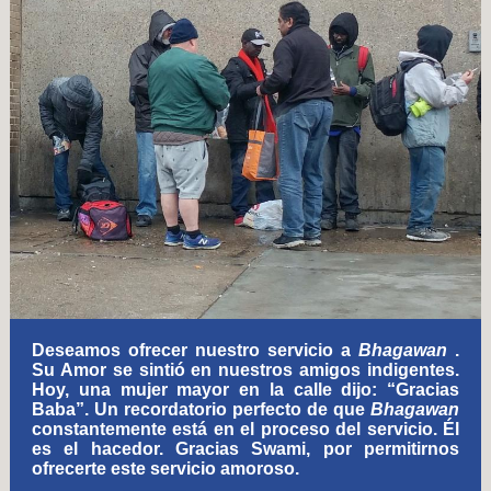
Deseamos ofrecer nuestro servicio a
Bhagawan
.
Su Amor se sintió en nuestros amigos indigentes.
Hoy, una mujer mayor en la calle dijo: “Gracias
Baba”. Un recordatorio perfecto de que
Bhagawan
constantemente está en el proceso del servicio. Él
es el hacedor. Gracias Swami, por permitirnos
ofrecerte este servicio amoroso.